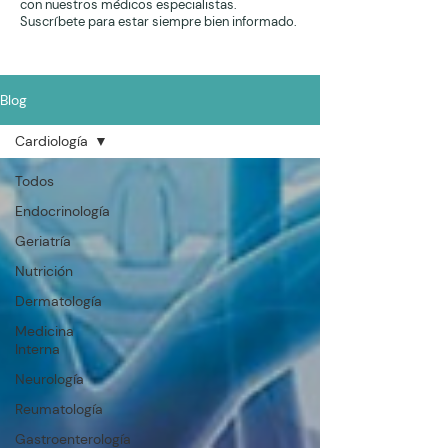
con nuestros médicos especialistas.
Suscríbete para estar siempre bien informado.
Blog
Cardiología
Todos
Endocrinología
Geriatría
Nutrición
Dermatología
Medicina
Interna
Neurología
Reumatología
Gastroenterología