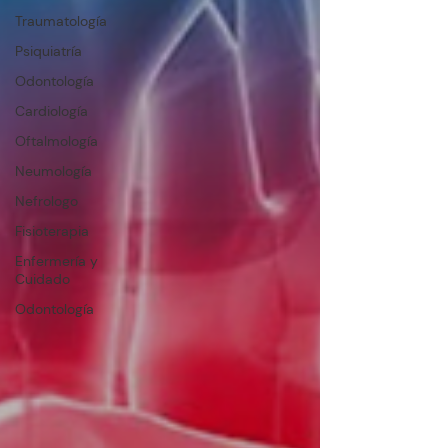
Traumatología
Psiquiatría
Odontología
Cardiología
Oftalmología
Neumología
Nefrologo
Fisioterapia
Enfermería y
Cuidado
Odontología