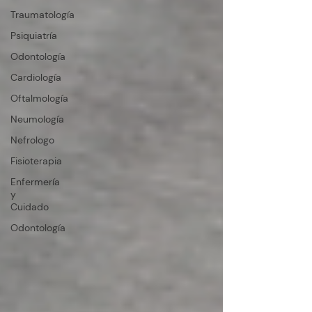
Traumatología
Psiquiatría
Odontología
Cardiología
Oftalmología
Neumología
Nefrologo
Fisioterapia
Enfermería
y
Cuidado
Odontología