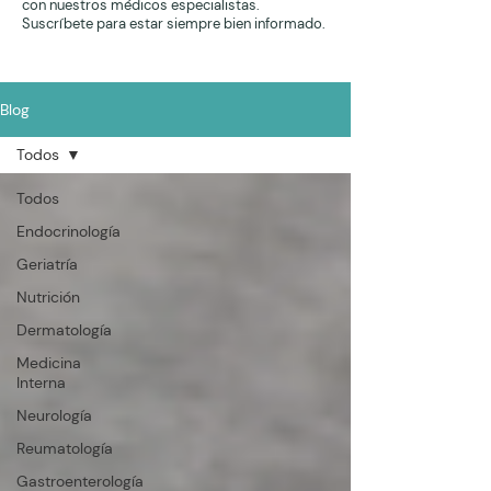
con nuestros médicos especialistas.
Suscríbete para estar siempre bien informado.
Blog
Todos
Todos
Endocrinología
Geriatría
Nutrición
Dermatología
Medicina
Interna
Neurología
Reumatología
Gastroenterología