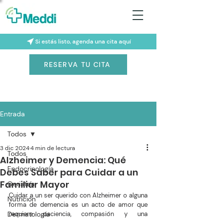
Si estás listo, agenda una cita aquí
RESERVA TU CITA
Entrada
Todos
3 dic 2024
4 min de lectura
Todos
Alzheimer y Demencia: Qué
Endocrinología
Debes Saber para Cuidar a un
Familiar Mayor
Geriatría
Cuidar a un ser querido con Alzheimer o alguna 
Nutrición
forma de demencia es un acto de amor que 
Dermatología
requiere paciencia, compasión y una 