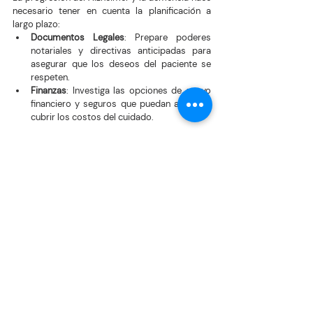
necesario tener en cuenta la planificación a 
largo plazo:
Documentos Legales
: Prepare poderes 
notariales y directivas anticipadas para 
asegurar que los deseos del paciente se 
respeten.
Finanzas
: Investiga las opciones de apoyo 
financiero y seguros que puedan ayudar a 
cubrir los costos del cuidado.
Cuidar a un ser querido con Alzheimer o 
demencia es un viaje compartido que requiere 
dedicación, compasión y una base sólida de 
conocimientos. Al equiparse con la información 
y el apoyo adecuado, no solo puedes mejorar la 
calidad de vida del paciente, sino también 
asegurarte de que el camino de cuidado sea lo 
más manejable y significativo posible para 
ambos. Con la dedicación correcta y el enfoque 
equilibrado, el viaje del cuidado puede ser 
enriquecedor y lleno de amor.