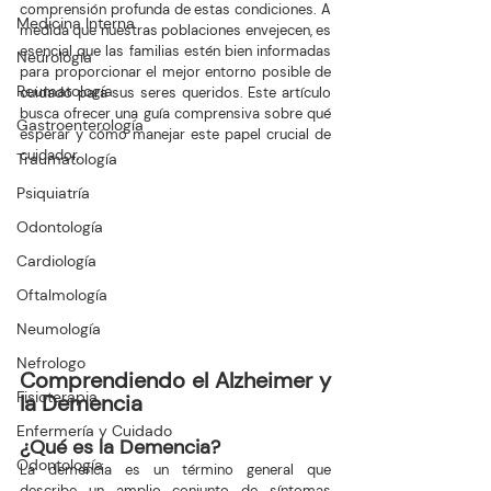
comprensión profunda de estas condiciones. A 
Medicina Interna
medida que nuestras poblaciones envejecen, es 
esencial que las familias estén bien informadas 
Neurología
para proporcionar el mejor entorno posible de 
Reumatología
cuidado para sus seres queridos. Este artículo 
busca ofrecer una guía comprensiva sobre qué 
Gastroenterología
esperar y cómo manejar este papel crucial de 
cuidador.
Traumatología
Psiquiatría
Odontología
Cardiología
Oftalmología
Neumología
Nefrologo
Comprendiendo el Alzheimer y 
Fisioterapia
la Demencia
Enfermería y Cuidado
¿Qué es la Demencia?
Odontología
La demencia es un término general que 
describe un amplio conjunto de síntomas 