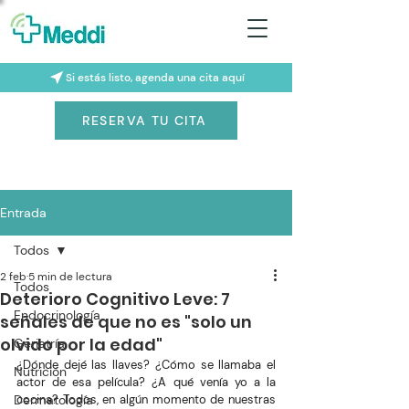
Si estás listo, agenda una cita aquí
RESERVA TU CITA
Entrada
Todos
2 feb
5 min de lectura
Todos
Deterioro Cognitivo Leve: 7
Endocrinología
señales de que no es "solo un
olvido por la edad"
Geriatría
¿Dónde dejé las llaves? ¿Cómo se llamaba el 
Nutrición
actor de esa película? ¿A qué venía yo a la 
Dermatología
cocina? Todos, en algún momento de nuestras 