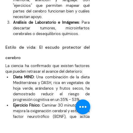
"ejercicios" que permiten mapear qué 
partes del cerebro funcionan bien y cuáles 
necesitan apoyo.
Análisis de Laboratorio e Imágenes:
 Para 
descartar tumores, microinfartos 
cerebrales o desequilibrios químicos.
Estilo de vida: El escudo protector del 
cerebro
La ciencia ha confirmado que existen factores 
que pueden retrasar el avance del deterioro:
Dieta MIND:
 Una combinación de la dieta 
Mediterránea y DASH, rica en vegetales de 
hoja verde, arándanos y frutos secos, ha 
demostrado reducir el riesgo de 
progresión cognitiva en un 35% - 53%.
Ejercicio Físico:
 Caminar 30 minutos al día 
mejora la oxigenación cerebral y estimula el 
factor neurotrófico (BDNF), que actúa 
como un "fertilizante" para las neuronas.
Socialización:
 El aislamiento acelera el 