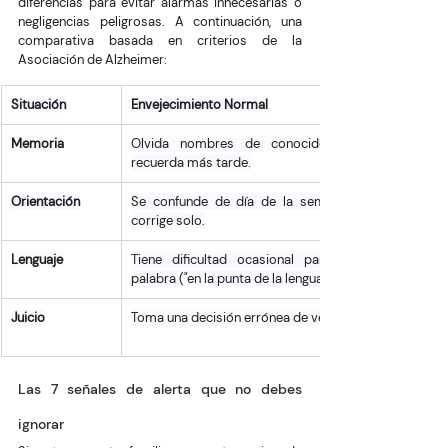
diferencias para evitar alarmas innecesarias o 
negligencias peligrosas. A continuación, una 
comparativa basada en criterios de la 
Asociación de Alzheimer:
Situación
Envejecimiento Normal
Memoria
Olvida nombres de conocidos, pero los 
recuerda más tarde.
Orientación
Se confunde de día de la semana, pero se 
corrige solo.
Lenguaje
Tiene dificultad ocasional para hallar una 
palabra ("en la punta de la lengua").
Juicio
Toma una decisión errónea de vez en cuando.
Las 7 señales de alerta que no debes 
ignorar