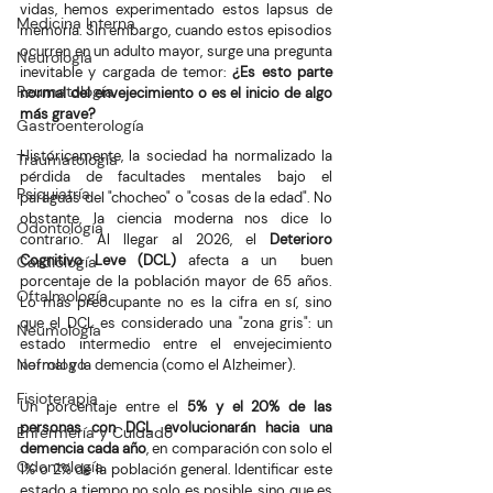
vidas, hemos experimentado estos lapsus de 
Medicina Interna
memoria. Sin embargo, cuando estos episodios 
ocurren en un adulto mayor, surge una pregunta 
Neurología
inevitable y cargada de temor: 
¿Es esto parte 
Reumatología
normal del envejecimiento o es el inicio de algo 
más grave?
Gastroenterología
Históricamente, la sociedad ha normalizado la 
Traumatología
pérdida de facultades mentales bajo el 
Psiquiatría
paraguas del "chocheo" o "cosas de la edad". No 
obstante, la ciencia moderna nos dice lo 
Odontología
contrario. Al llegar al 2026, el 
Deterioro 
Cognitivo Leve (DCL)
 afecta a un  buen 
Cardiología
porcentaje de la población mayor de 65 años. 
Oftalmología
Lo más preocupante no es la cifra en sí, sino 
que el DCL es considerado una "zona gris": un 
Neumología
estado intermedio entre el envejecimiento 
Nefrologo
normal y la demencia (como el Alzheimer).
Fisioterapia
Un porcentaje entre el 
5% y el 20% de las 
personas con DCL evolucionarán hacia una 
Enfermería y Cuidado
demencia cada año
, en comparación con solo el 
Odontología
1% o 2% de la población general. Identificar este 
estado a tiempo no solo es posible, sino que es 