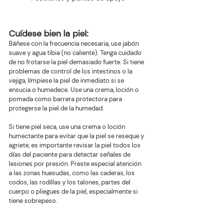
Cuídese bien la piel: 
Báñese con la frecuencia necesaria, use jabón 
suave y agua tibia (no caliente). Tenga cuidado 
de no frotarse la piel demasiado fuerte. Si tiene 
problemas de control de los intestinos o la 
vejiga, límpiese la piel de inmediato si se 
ensucia o humedece. Use una crema, loción o 
pomada como barrera protectora para 
protegerse la piel de la humedad. 
Si tiene piel seca, use una crema o loción 
humectante para evitar que la piel se reseque y 
agriete, es importante revisar la piel todos los 
días del paciente para detectar señales de 
lesiones por presión. Preste especial atención 
a las zonas huesudas, como las caderas, los 
codos, las rodillas y los talones, partes del 
cuerpo o pliegues de la piel, especialmente si 
tiene sobrepeso.