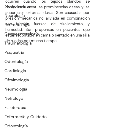
ocurren cuando los tejidos blandos se 
Medicina Interna
comprimen entre las prominencias óseas y las 
superficies externas duras. Son causadas por 
Neurología
presión mecánica no aliviada en combinación 
con fricción, fuerzas de cizallamiento, y 
Reumatología
humedad. Son propensas en pacientes que 
Gastroenterología
están recostado en cama o sentado en una silla 
de ruedas por mucho tiempo.
Traumatología
Psiquiatría
Odontología
Cardiología
Oftalmología
Neumología
Nefrologo
Fisioterapia
Enfermería y Cuidado
Odontología