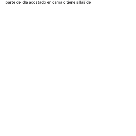
parte del día acostado en cama o tiene sillas de 
ruedas use superficies de apoyo especiales. 
Existen colchones, cubrecamas y almohadones 
para sillas diseñados para ayudar a reducir y 
distribuir la presión. Pregúntele a su médico 
qué almohadones y colchonetas podrían 
ayudarle. Algunos productos, como los 
dispositivos con forma de donut, en realidad 
pueden causar lesiones por presión o 
empeorarlas.