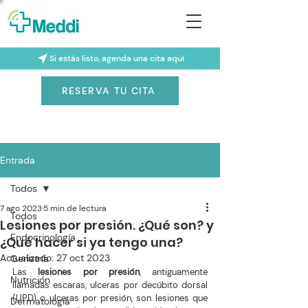
Si estás listo, agenda una cita aquí
RESERVA TU CITA
Entrada
Todos
7 ago 2023
5 min de lectura
Todos
Lesiones por presión. ¿Qué son? y
Endocrinología
¿Qué hacer si ya tengo una?
Actualizado:
27 oct 2023
Geriatría
Las 
lesiones por presión
, antiguamente 
Nutrición
llamadas escaras, ulceras por decúbito dorsal 
(UPD) o ulceras por presión, son lesiones que 
Dermatología