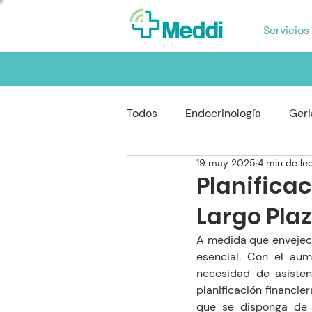
Servicios
Todos
Endocrinología
Geri
19 may 2025
4 min de le
Reumatología
Gastroente
Planifica
Largo Pla
Oftalmología
Neumología
A medida que envejecem
esencial. Con el au
necesidad de asisten
planificación financi
que se disponga de r