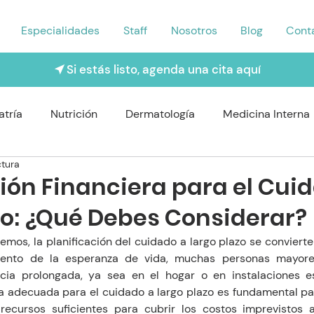
Especialidades
Staff
Nosotros
Blog
Cont
Si estás listo, agenda una cita aquí
atría
Nutrición
Dermatología
Medicina Interna
ctura
rología
Traumatología
Psiquiatría
Odontología
ción Financiera para el Cui
zo: ¿Qué Debes Considerar?
Nefrologo
Fisioterapia
Enfermería y Cuidado
os, la planificación del cuidado a largo plazo se convierte 
mento de la esperanza de vida, muchas personas mayores
cia prolongada, ya sea en el hogar o en instalaciones esp
era adecuada para el cuidado a largo plazo es fundamental pa
ecursos suficientes para cubrir los costos imprevistos a