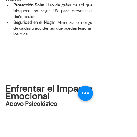
Protección Solar
: Uso de gafas de sol que 
bloqueen los rayos UV para prevenir el 
daño ocular.
Seguridad en el Hogar
: Minimizar el riesgo 
de caídas u accidentes que puedan lesionar 
los ojos.
Enfrentar el Impacto 
Emocional
Apoyo Psicológico
La pérdida de visión puede ser emocionalmente 
desafiante, requiriendo:
Terapia o Consejeros
: Hablar con 
profesionales que brinden apoyo emocional 
y estrategias de manejo.