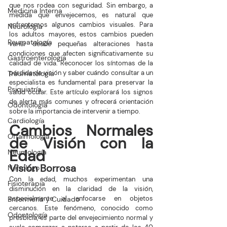
que nos rodea con seguridad. Sin embargo, a 
Medicina Interna
medida que envejecemos, es natural que 
enfrentemos algunos cambios visuales. Para 
Neurología
los adultos mayores, estos cambios pueden 
Reumatología
variar desde pequeñas alteraciones hasta 
condiciones que afecten significativamente su 
Gastroenterología
calidad de vida. Reconocer los síntomas de la 
pérdida de visión y saber cuándo consultar a un 
Traumatología
especialista es fundamental para preservar la 
Psiquiatría
salud ocular. Este artículo explorará los signos 
de alerta más comunes y ofrecerá orientación 
Odontología
sobre la importancia de intervenir a tiempo.
Cardiología
Cambios Normales 
Oftalmología
de Visión con la 
Edad
Neumología
Visión Borrosa
Nefrologo
Con la edad, muchos experimentan una 
Fisioterapia
disminución en la claridad de la visión, 
especialmente al enfocarse en objetos 
Enfermería y Cuidado
cercanos. Este fenómeno, conocido como 
Odontología
presbicia, es parte del envejecimiento normal y 