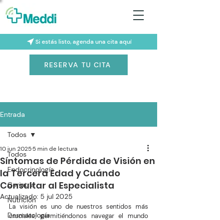
Si estás listo, agenda una cita aquí
RESERVA TU CITA
Entrada
Todos
10 jun 2025
5 min de lectura
Todos
Síntomas de Pérdida de Visión en
Endocrinología
la Tercera Edad y Cuándo
Consultar al Especialista
Geriatría
Actualizado:
5 jul 2025
Nutrición
La visión es uno de nuestros sentidos más 
Dermatología
cruciales, permitiéndonos navegar el mundo 