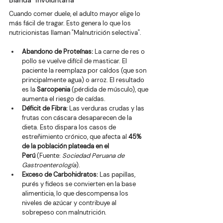
Cuando comer duele, el adulto mayor elige lo 
más fácil de tragar. Esto genera lo que los 
nutricionistas llaman "Malnutrición selectiva".
Abandono de Proteínas:
 La carne de res o 
pollo se vuelve difícil de masticar. El 
paciente la reemplaza por caldos (que son 
principalmente agua) o arroz. El resultado 
es la 
Sarcopenia
 (pérdida de músculo), que 
aumenta el riesgo de caídas.
Déficit de Fibra:
 Las verduras crudas y las 
frutas con cáscara desaparecen de la 
dieta. Esto dispara los casos de 
estreñimiento crónico, que afecta al 
45% 
de la población plateada en el 
Perú
 (Fuente: 
Sociedad Peruana de 
Gastroenterología
).
Exceso de Carbohidratos:
 Las papillas, 
purés y fideos se convierten en la base 
alimenticia, lo que descompensa los 
niveles de azúcar y contribuye al 
sobrepeso con malnutrición.