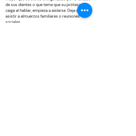
de sus dientes o que teme que su prótesis se 
caiga al hablar, empieza a aislarse. Deja de 
asistir a almuerzos familiares o reuniones 
sociales.
La soledad no deseada tiene un impacto 
directo en la salud cognitiva. Mantener una 
boca sana es devolverle al abuelo o al padre la 
confianza para reír, hablar y disfrutar de la 
gastronomía peruana que tanto nos une.
Conclusiones. Salud dental y nutrición
La conexión entre la salud dental, la nutrición y 
la digestión es innegable y profunda. En el 
adulto mayor, una boca sana no es un lujo, es el 
pilar que sostiene su estado nutricional y 
previene complicaciones sistémicas que 
pueden poner en riesgo su vida. Como 
familiares, nuestra responsabilidad es observar 
más allá de lo evidente y entender que cada vez 
que un padre rechaza un alimento "duro", puede 
haber un problema dental subyacente que 
requiere atención.