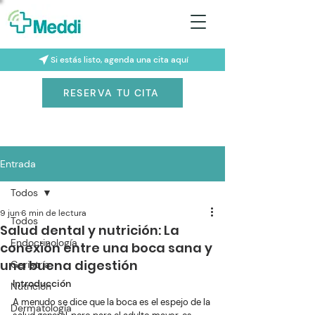
Si estás listo, agenda una cita aquí
RESERVA TU CITA
Entrada
Todos
9 jun
6 min de lectura
Todos
Salud dental y nutrición: La
Endocrinología
conexión entre una boca sana y
una buena digestión
Geriatría
Introducción
Nutrición
A menudo se dice que la boca es el espejo de la 
Dermatología