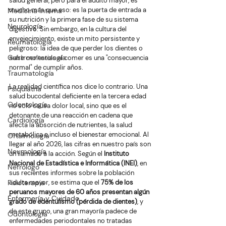
salud general, pero para el adulto mayor, es 
mucho más que eso: es la puerta de entrada a 
Medicina Interna
su nutrición y la primera fase de su sistema 
Neurología
digestivo. Sin embargo, en la cultura del 
envejecimiento, existe un mito persistente y 
Reumatología
peligroso: la idea de que perder los dientes o 
Gastroenterología
sufrir molestias al comer es una "consecuencia 
normal" de cumplir años.
Traumatología
La realidad científica nos dice lo contrario. Una 
Psiquiatría
salud bucodental deficiente en la tercera edad 
Odontología
no solo causa dolor local, sino que es el 
detonante de una reacción en cadena que 
Cardiología
afecta la absorción de nutrientes, la salud 
metabólica e incluso el bienestar emocional. Al 
Oftalmología
llegar al año 2026, las cifras en nuestro país son 
Neumología
un llamado a la acción. Según el 
Instituto 
Nacional de Estadística e Informática (INEI)
, en 
Nefrologo
sus recientes informes sobre la población 
Fisioterapia
adulta mayor, se estima que el 
75% de los 
peruanos mayores de 60 años presentan algún 
Enfermería y Cuidado
grado de edentulismo (pérdida de dientes)
, y 
de este grupo, una gran mayoría padece de 
Odontología
enfermedades periodontales no tratadas 