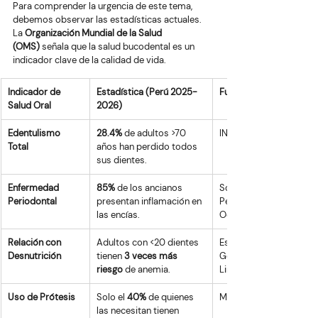
Para comprender la urgencia de este tema, 
debemos observar las estadísticas actuales. 
La 
Organización Mundial de la Salud 
(OMS)
 señala que la salud bucodental es un 
indicador clave de la calidad de vida.
Indicador de 
Estadística (Perú 2025-
Fuente
Salud Oral
2026)
Edentulismo 
28.4%
 de adultos >70 
INEI / MINSA
Total
años han perdido todos 
sus dientes.
Enfermedad 
85%
 de los ancianos 
Sociedad 
Periodontal
presentan inflamación en 
Peruana de 
las encías.
Odontología
Relación con 
Adultos con <20 dientes 
Estudio 
Desnutrición
tienen 
3 veces más 
Gerontológico 
riesgo
 de anemia.
Lima 2024
Uso de Prótesis
Solo el 
40%
 de quienes 
MINSA
las necesitan tienen 