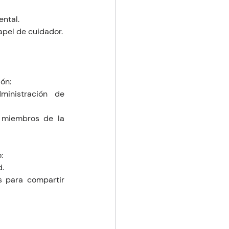
ental.
papel de cuidador.
ón:
inistración de 
 miembros de la 
:
d.
 para compartir 