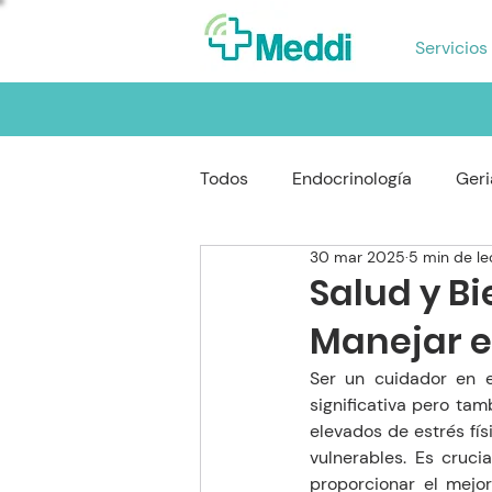
Servicios
Todos
Endocrinología
Geri
30 mar 2025
5 min de le
Reumatología
Gastroente
Salud y B
Manejar e
Oftalmología
Neumología
Ser un cuidador en e
significativa pero ta
elevados de estrés fí
vulnerables. Es cruci
proporcionar el mejor