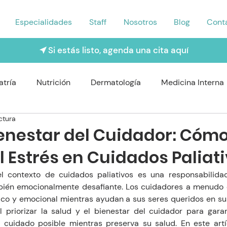
Especialidades
Staff
Nosotros
Blog
Cont
Si estás listo, agenda una cita aquí
atría
Nutrición
Dermatología
Medicina Interna
ctura
rología
Traumatología
Psiquiatría
Odontología
ienestar del Cuidador: Cóm
l Estrés en Cuidados Paliat
Nefrologo
Fisioterapia
Enfermería y Cuidado
l contexto de cuidados paliativos es una responsabilida
mbién emocionalmente desafiante. Los cuidadores a menudo e
sico y emocional mientras ayudan a sus seres queridos en 
al priorizar la salud y el bienestar del cuidador para gara
 cuidado posible mientras preserva su salud. En este artí