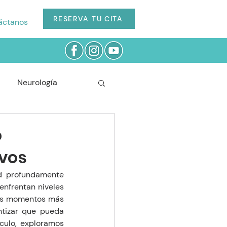
RESERVA TU CITA
áctanos
Neurología
Cardiología
o
ivos
Odontología
d profundamente 
nfrentan niveles 
sus momentos más 
ntizar que pueda 
culo, exploramos 