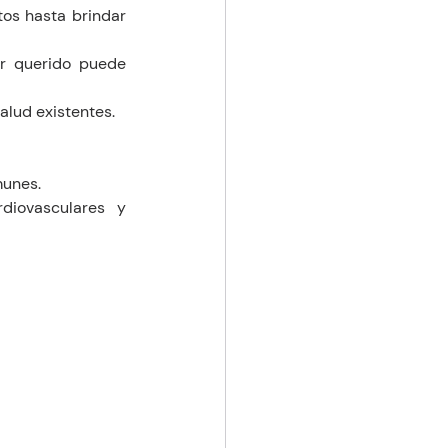
s hasta brindar 
r querido puede 
alud existentes.
munes.
iovasculares y 