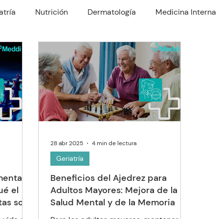
atría
Nutrición
Dermatología
Medicina Interna
rología
Traumatología
Psiquiatría
Odontología
Nefrologo
Fisioterapia
Enfermería y Cuidado
28 abr 2025
4 min de lectura
Geriatría
mental
Beneficios del Ajedrez para
ué el
Adultos Mayores: Mejora de la
tas son
Salud Mental y de la Memoria