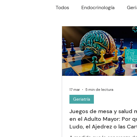
Todos
Endocrinología
Geri
Reumatología
Gastroente
Oftalmología
Neumología
17 mar
5 min de lectura
Geriatría
Juegos de mesa y salud 
en el Adulto Mayor: Por q
Ludo, el Ajedrez o las Car
gimnasia cerebral