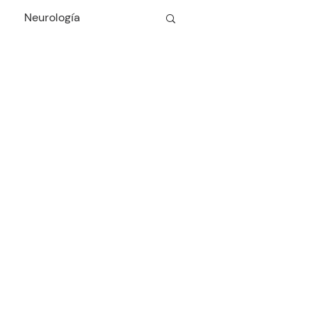
Neurología
Cardiología
Odontología