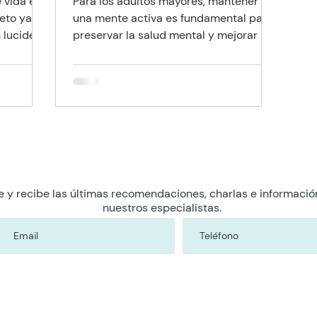
 vida en
Para los adultos mayores, mantener
reto ya no
una mente activa es fundamental para
 lucidez.
preservar la salud mental y mejorar la
memoria. El ajedrez ofrece una amplia
tivas
variedad de beneficios cognitivos y
n una de
emocionales que pueden adicionar
ara las
calidad a la vida diaria de las personas
 la
mayores.
moderna,
esa
 alto
e y recibe las últimas recomendaciones, charlas e informació
ortalecer
nuestros especialistas.