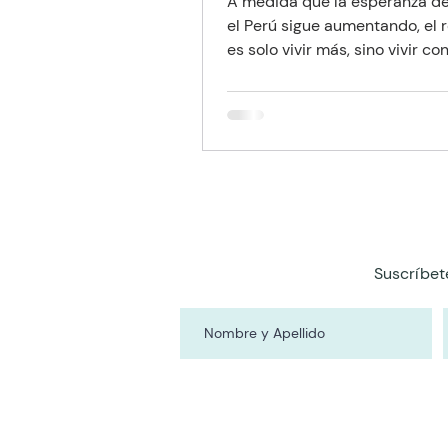
A medida que la esperanza de
el Perú sigue aumentando, el 
es solo vivir más, sino vivir con
El deterioro cognitivo y las
enfermedades neurodegenera
como el Alzheimer representa
las mayores preocupaciones p
familias. Sin embargo, frente a
sofisticación de la medicina 
los tradicionales juegos de m
emergen como una de las
herramientas de "bajo costo y
Suscríbet
impacto" más efectivas para f
la reserva cognitiva.