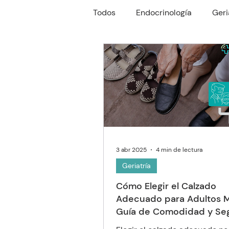
Todos
Endocrinología
Geri
Reumatología
Gastroente
Oftalmología
Neumología
3 abr 2025
4 min de lectura
Geriatría
Cómo Elegir el Calzado
Adecuado para Adultos M
Guía de Comodidad y Se