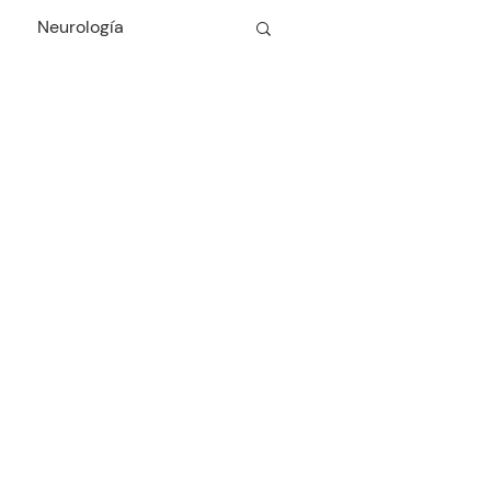
Neurología
Cardiología
Odontología