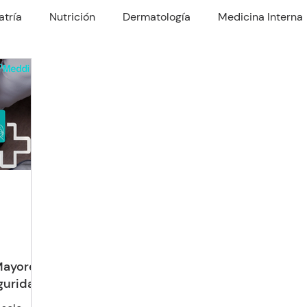
atría
Nutrición
Dermatología
Medicina Interna
rología
Traumatología
Psiquiatría
Odontología
Nefrologo
Fisioterapia
Enfermería y Cuidado
ayores:
guridad