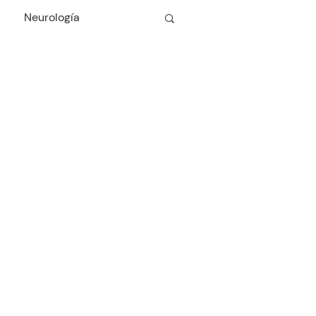
Neurología
Cardiología
Odontología