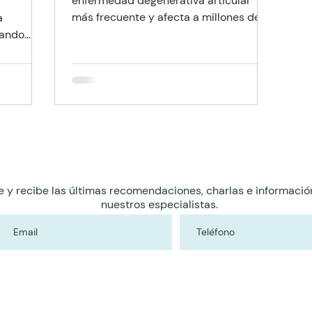
enfermedad degenerativa articular
más frecuente y afecta a millones de
a
personas en todo el mundo.
tando
de vida,
n
n
os que,
ectan a
enes,
ritis y la
ferencias
e y recibe las últimas recomendaciones, charlas e informació
e, sino
nuestros especialistas.