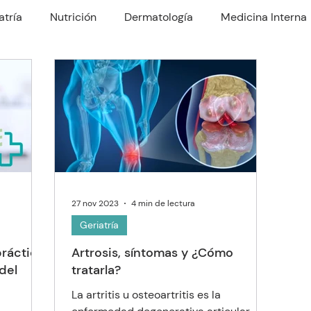
atría
Nutrición
Dermatología
Medicina Interna
rología
Traumatología
Psiquiatría
Odontología
Nefrologo
Fisioterapia
Enfermería y Cuidado
27 nov 2023
4 min de lectura
Geriatría
 práctica
Artrosis, síntomas y ¿Cómo
 del
tratarla?
La artritis u osteoartritis es la