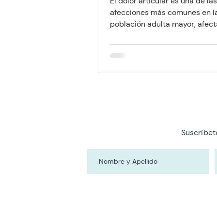
El dolor articular es una de las
afecciones más comunes en l
población adulta mayor, afec
significativamente su calidad 
movilidad e independencia. Si
embargo, existe una confusió
generalizada entre dos términ
aunque suenan similares y af
las articulaciones, tienen oríg
síntomas y tratamientos
profundamente distintos: la art
artrosis. Comprender estas di
Suscríbet
no solo es vital para el pacient
también para los familiares y