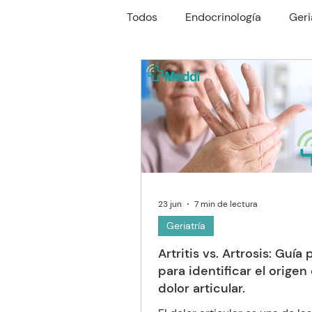
Todos
Endocrinología
Geri
Reumatología
Gastroente
Oftalmología
Neumología
23 jun
7 min de lectura
Geriatría
Artritis vs. Artrosis: Guía
para identificar el origen
dolor articular.