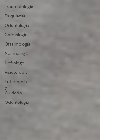
Traumatología
Psiquiatría
Odontología
Cardiología
Oftalmología
Neumología
Nefrologo
Fisioterapia
Enfermería
y
Cuidado
Odontología