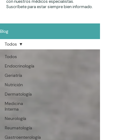
con nuestros médicos especialistas.
Suscríbete para estar siempre bien informado.
Blog
Todos
Todos
Endocrinología
Geriatría
Nutrición
Dermatología
Medicina
Interna
Neurología
Reumatología
Gastroenterología