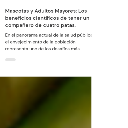
21 jul
7 min de lectura
Mascotas y Adultos Mayores: Los
beneficios científicos de tener un
compañero de cuatro patas.
En el panorama actual de la salud pública,
el envejecimiento de la población
representa uno de los desafíos más
significativos. En el Perú, la población de
adultos mayores de 60 años ha superado
el 13% de la población total. Ante esta
realidad, la búsqueda de estrategias que
mejoren la calidad de vida en la vejez se ha
vuelto prioritaria. Más allá de los fármacos
y las terapias convencionales, la ciencia ha
redescubierto un aliado milenario: el
vínculo entre los seres humanos