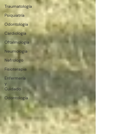
Traumatología
Psiquiatría
Odontología
Cardiología
Oftalmología
Neumología
Nefrologo
Fisioterapia
Enfermería
y
Cuidado
Odontología