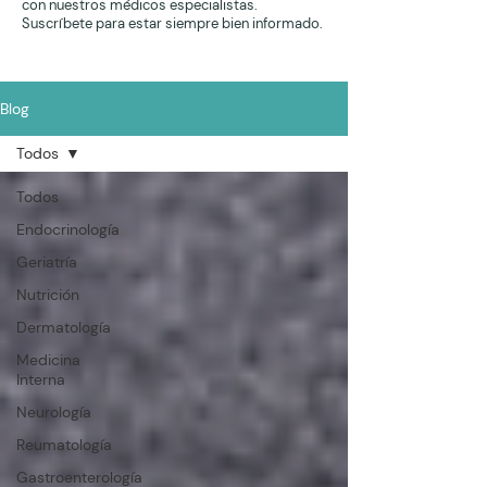
con nuestros médicos especialistas.
Suscríbete para estar siempre bien informado.
Blog
Todos
Todos
Endocrinología
Geriatría
Nutrición
Dermatología
Medicina
Interna
Neurología
Reumatología
Gastroenterología