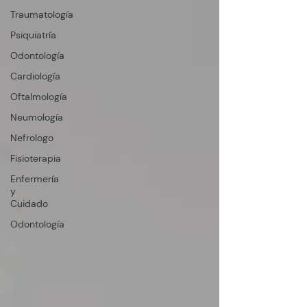
Traumatología
Psiquiatría
Odontología
Cardiología
Oftalmología
Neumología
Nefrologo
Fisioterapia
Enfermería
y
Cuidado
Odontología