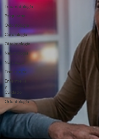
Traumatología
Psiquiatría
Odontología
Cardiología
Oftalmología
Neumología
Nefrologo
Fisioterapia
Enfermería
y
Cuidado
Odontología