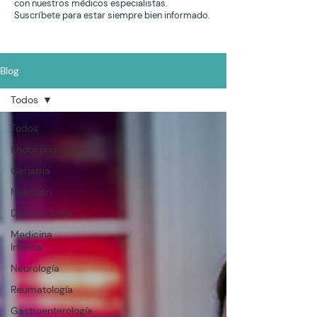
con nuestros médicos especialistas.
Suscríbete para estar siempre bien informado.
Blog
Todos
Todos
Endocrinología
Geriatría
Nutrición
Dermatología
Medicina
Interna
Neurología
Reumatología
Gastroenterología