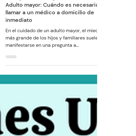
10 abr
5 min de lectura
Emergencia vs. Urgencia en un
Adulto mayor: Cuándo es necesario
llamar a un médico a domicilio de
inmediato
En el cuidado de un adulto mayor, el miedo
más grande de los hijos y familiares suele
manifestarse en una pregunta a
medianoche: "¿Esto es grave o puede
esperar a mañana?". En el Perú, donde el
sistema de salud hospitalario a menudo se
ve saturado, saber distinguir entre una
emergencia y una urgencia no es solo una
cuestión terminológica; es una habilidad
que salva vidas y optimiza recursos.