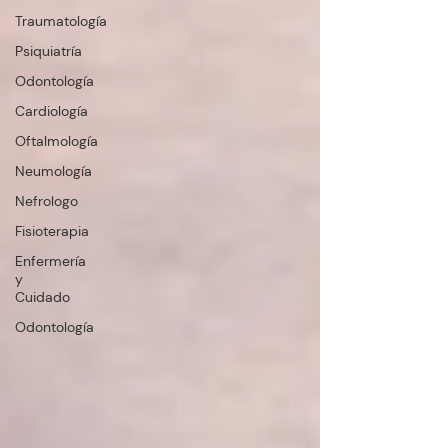
Traumatología
Psiquiatría
Odontología
Cardiología
Oftalmología
Neumología
Nefrologo
Fisioterapia
Enfermería
y
Cuidado
Odontología