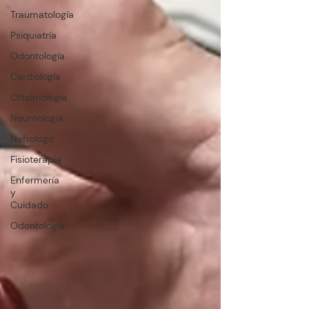
Traumatología
Psiquiatría
Odontología
Cardiología
Oftalmología
Neumología
Nefrologo
Fisioterapia
Enfermería
y
Cuidado
Odontología