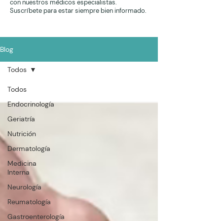
con nuestros médicos especialistas.
Suscríbete para estar siempre bien informado.
Blog
Todos
Todos
Endocrinología
Geriatría
Nutrición
Dermatología
Medicina
Interna
Neurología
Reumatología
Gastroenterología