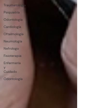
Traumatología
Psiquiatría
Odontología
Cardiología
Oftalmología
Neumología
Nefrologo
Fisioterapia
Enfermería
y
Cuidado
Odontología