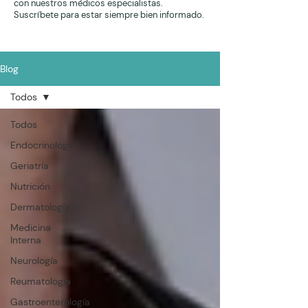
con nuestros médicos especialistas.
Suscríbete para estar siempre bien informado.
Blog
Todos
Todos
Endocrinología
Geriatría
Nutrición
Dermatología
Medicina
Interna
Neurología
Reumatología
Gastroenterología