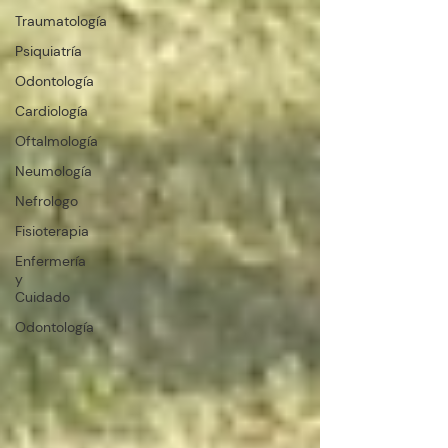
Traumatología
Psiquiatría
Odontología
Cardiología
Oftalmología
Neumología
Nefrologo
Fisioterapia
Enfermería
y
Cuidado
Odontología