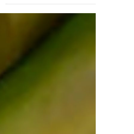
significativos. En el Perú, la población de
adultos mayores de 60 años ha superado
el 13% de la población total. Ante esta
realidad, la búsqueda de estrategias que
mejoren la calidad de vida en la vejez se ha
vuelto prioritaria. Más allá de los fármacos
y las terapias convencionales, la ciencia ha
redescubierto un aliado milenario: el
vínculo entre los seres humanos