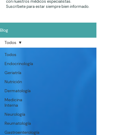
con nuestros médicos especialistas.
Suscríbete para estar siempre bien informado.
Blog
Todos
Todos
Endocrinología
Geriatría
Nutrición
Dermatología
Medicina
Interna
Neurología
Reumatología
Gastroenterología