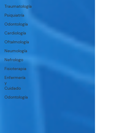
Traumatología
Psiquiatría
Odontología
Cardiología
Oftalmología
Neumología
Nefrologo
Fisioterapia
Enfermería
y
Cuidado
Odontología