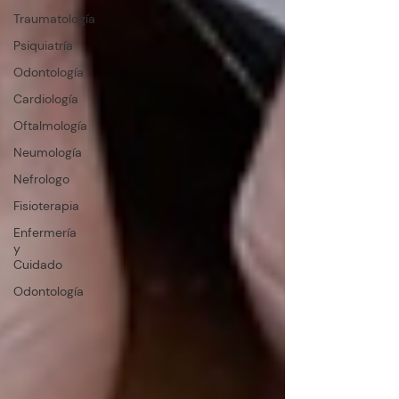
Traumatología
Psiquiatría
Odontología
Cardiología
Oftalmología
Neumología
Nefrologo
Fisioterapia
Enfermería
y
Cuidado
Odontología