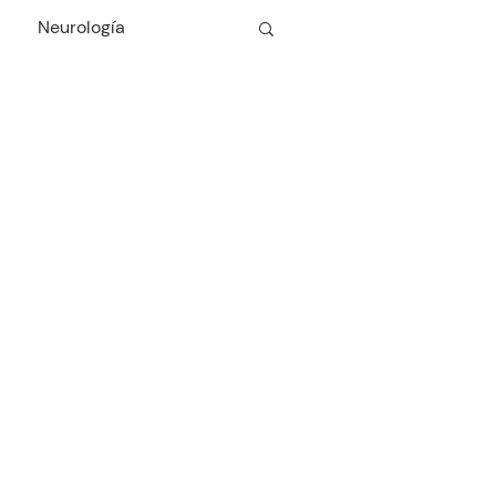
Neurología
Cardiología
Odontología