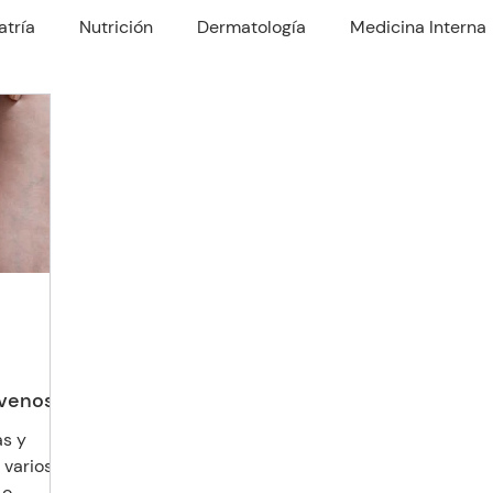
atría
Nutrición
Dermatología
Medicina Interna
rología
Traumatología
Psiquiatría
Odontología
Nefrologo
Fisioterapia
Enfermería y Cuidado
ncia venosa
as y
 varios,
 o