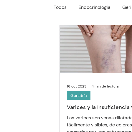
Todos
Endocrinología
Geri
Reumatología
Gastroente
Oftalmología
Neumología
16 oct 2023
4 min de lectura
Geriatría
Varices y la Insuficie
Las varices son venas dilatad
fácilmente visibles, de colores
causadas por una sobrecarga