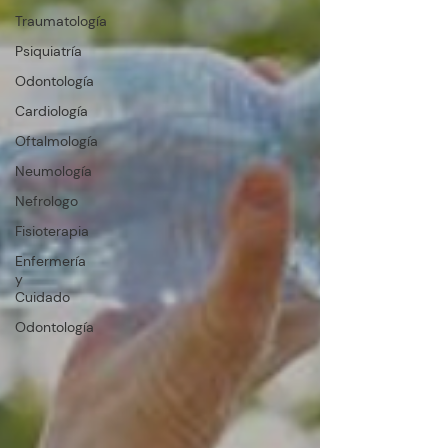
Traumatología
Psiquiatría
Odontología
Cardiología
Oftalmología
Neumología
Nefrologo
Fisioterapia
Enfermería
y
Cuidado
Odontología