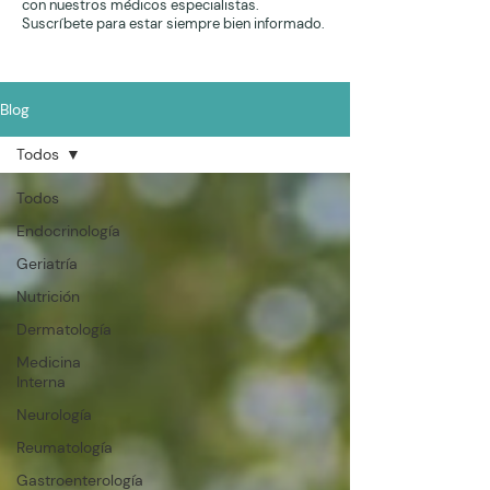
con nuestros médicos especialistas.
Suscríbete para estar siempre bien informado.
Blog
Todos
Todos
Endocrinología
Geriatría
Nutrición
Dermatología
Medicina
Interna
Neurología
Reumatología
Gastroenterología