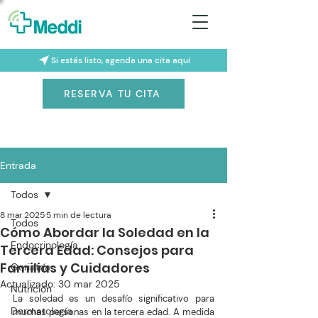
Si estás listo, agenda una cita aquí
RESERVA TU CITA
Entrada
Todos
8 mar 2025
5 min de lectura
Todos
Cómo Abordar la Soledad en la
Endocrinología
Tercera Edad: Consejos para
Familias y Cuidadores
Geriatría
Actualizado:
30 mar 2025
Nutrición
La soledad es un desafío significativo para 
Dermatología
muchas personas en la tercera edad. A medida 