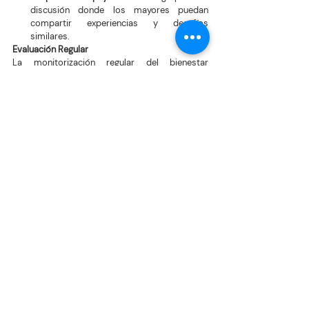
discusión donde los mayores puedan 
compartir experiencias y desafíos 
similares.
Evaluación Regular
La monitorización regular del bienestar 
emocional y físico es fundamental:
Chequeos Médicos
: Consultas médicas 
regulares para identificar problemas de 
salud que puedan contribuir a la sensación 
de soledad.
Evaluación Emocional
: Comprobar 
regularmente su estado emocional para 
detectar signos tempranos de soledad.
La soledad en la tercera edad es un desafío que 
demanda atención y acción concertada. A 
través del fomento de redes sociales activas, la 
posibilidad de actividades gratificantes y el 
apoyo constante, las familias y los cuidadores 
pueden desempeñar un papel crucial en la 
mejora del bienestar de sus seres queridos. Un 
enfoque integral que incluya el uso de 
tecnología, voluntariado y la promoción de la 