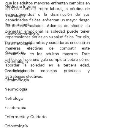
que los adultos mayores enfrentan cambios en 
Medicina Interna
su vida, como el retiro laboral, la pérdida de 
seres queridos o la disminución de sus 
Neurología
capacidades físicas, enfrentan un mayor riesgo 
Reumatología
de sentirse aislados. Además de afectar su 
bienestar emocional, la soledad puede tener 
Gastroenterología
repercusiones serias en su salud física. Por ello, 
es crucial que familias y cuidadores encuentren 
Traumatología
maneras efectivas de combatir este 
Psiquiatría
sentimiento en los adultos mayores. Este 
artículo ofrece una guía completa sobre cómo 
Odontología
abordar la soledad en la tercera edad, 
Cardiología
proporcionando consejos prácticos y 
estrategias efectivas.
Oftalmología
Neumología
Nefrologo
Fisioterapia
Enfermería y Cuidado
Odontología