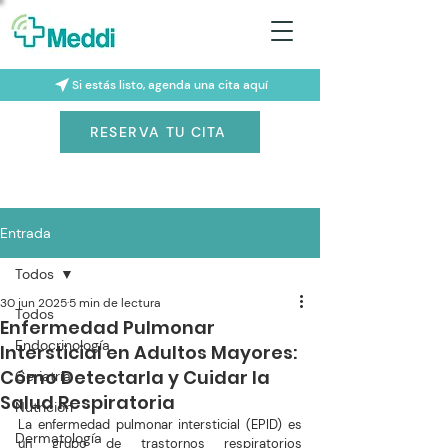
Si estás listo, agenda una cita aquí
RESERVA TU CITA
Entrada
Todos
30 jun 2025
5 min de lectura
Todos
Enfermedad Pulmonar
Endocrinología
Intersticial en Adultos Mayores:
Cómo Detectarla y Cuidar la
Geriatría
Salud Respiratoria
Nutrición
La enfermedad pulmonar intersticial (EPID) es 
Dermatología
un grupo de trastornos respiratorios 