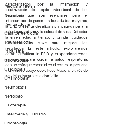
caracterizados por la inflamación y 
Medicina Interna
cicatrización del tejido intersticial de los 
Neurología
pulmones, que son esenciales para el 
intercambio de gases. En los adultos mayores, 
Reumatología
la EPID presenta desafíos significativos para la 
salud respiratoria y la calidad de vida. Detectar 
Gastroenterología
la enfermedad a tiempo y brindar cuidados 
Traumatología
adecuados es clave para mejorar los 
resultados. En este artículo, exploraremos 
Psiquiatría
cómo identificar la EPID y proporcionaremos 
estrategias para cuidar la salud respiratoria, 
Odontología
con un enfoque especial en el contexto peruano 
Cardiología
y el valioso apoyo que ofrece Meddi a través de 
servicios integrales a domicilio.
Oftalmología
Neumología
Nefrologo
Fisioterapia
Enfermería y Cuidado
Odontología