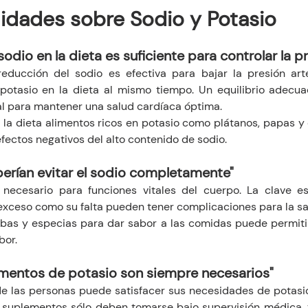
lidades sobre Sodio y Potasio
 sodio en la dieta es suficiente para controlar la pr
educción del sodio es efectiva para bajar la presión arte
potasio en la dieta al mismo tiempo. Un equilibrio adecua
l para mantener una salud cardíaca óptima.
en la dieta alimentos ricos en potasio como plátanos, papas 
efectos negativos del alto contenido de sodio.
berían evitar el sodio completamente"
s necesario para funciones vitales del cuerpo. La clave e
exceso como su falta pueden tener complicaciones para la sa
rbas y especias para dar sabor a las comidas puede permitir 
bor.
ementos de potasio son siempre necesarios"
de las personas puede satisfacer sus necesidades de potasio
 suplementos sólo deben tomarse bajo supervisión médica, 