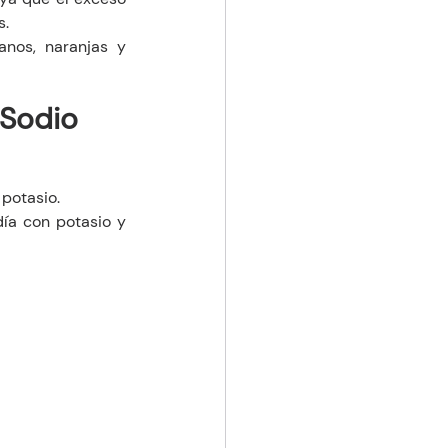
s.
nos, naranjas y 
 Sodio
 potasio.
ía con potasio y 