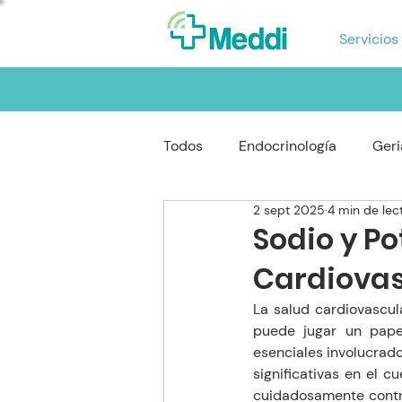
Servicios
Todos
Endocrinología
Geri
2 sept 2025
4 min de lec
Reumatología
Gastroente
Sodio y Po
Cardiovas
Oftalmología
Neumología
La salud cardiovascul
puede jugar un papel
esenciales involucrados
significativas en el c
cuidadosamente contro