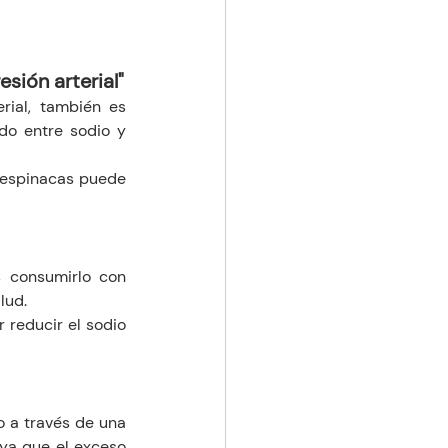
esión arterial"
rial, también es 
do entre sodio y 
y espinacas puede 
s consumirlo con 
lud.
reducir el sodio 
 a través de una 
ya que el exceso 