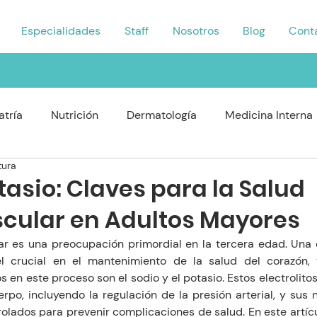
Especialidades
Staff
Nosotros
Blog
Cont
Si estás listo, agenda una cita aquí
atría
Nutrición
Dermatología
Medicina Interna
tura
rología
Traumatología
Psiquiatría
Odontología
tasio: Claves para la Salud
cular en Adultos Mayores
Nefrologo
Fisioterapia
Enfermería y Cuidado
ar es una preocupación primordial en la tercera edad. Una d
 crucial en el mantenimiento de la salud del corazón, 
 en este proceso son el sodio y el potasio. Estos electrolitos
uerpo, incluyendo la regulación de la presión arterial, y sus 
lados para prevenir complicaciones de salud. En este artícu