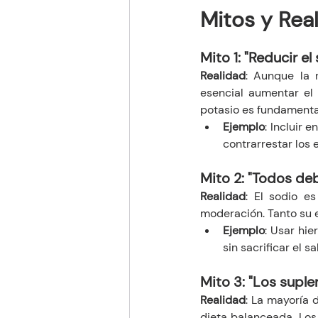
Mitos y Rea
Mito 1: "Reducir el
Realidad
: Aunque la r
esencial aumentar el 
potasio es fundamenta
Ejemplo
: Incluir 
contrarrestar los 
Mito 2: "Todos de
Realidad
: El sodio e
moderación. Tanto su 
Ejemplo
: Usar hie
sin sacrificar el sa
Mito 3: "Los supl
Realidad
: La mayoría 
dieta balanceada. Los