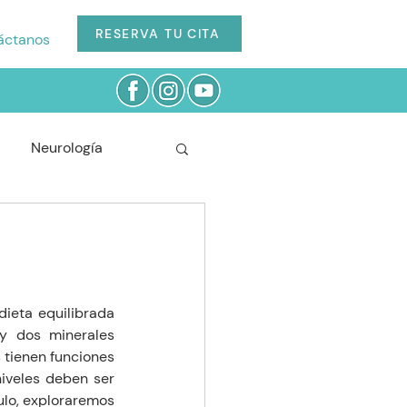
RESERVA TU CITA
áctanos
Neurología
Cardiología
Odontología
ieta equilibrada 
y dos minerales 
 tienen funciones 
niveles deben ser 
lo, exploraremos 