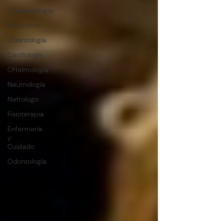
Traumatología
Psiquiatría
Odontología
Cardiología
Oftalmología
Neumología
Nefrologo
Fisioterapia
Enfermería
y
Cuidado
Odontología