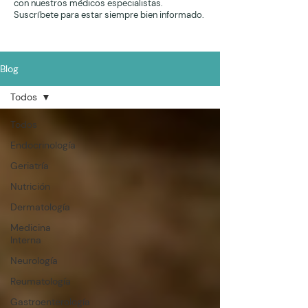
con nuestros médicos especialistas.
Suscríbete para estar siempre bien informado.
Blog
Todos
Todos
Endocrinología
Geriatría
Nutrición
Dermatología
Medicina
Interna
Neurología
Reumatología
Gastroenterología