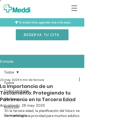
Si estás listo, agenda una cita aquí
RESERVA TU CITA
Entrada
Todos
23 may 2025
4 min de lectura
Todos
La Importancia de un
Endocrinología
Testamento: Protegiendo tu
Patrimonio en la Tercera Edad
Geriatría
Actualizado:
28 may 2025
Nutrición
En la tercera edad, la planificación del futuro se 
Dermatología
convierte en una prioridad para muchos adultos 