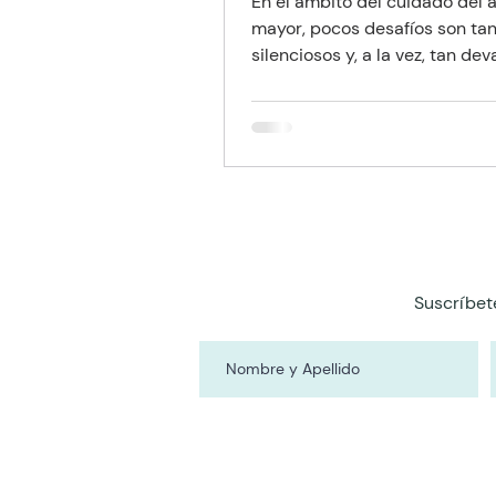
En el ámbito del cuidado del 
mayor, pocos desafíos son ta
silenciosos y, a la vez, tan de
como las Lesiones por presión
comúnmente conocidas como
o úlceras por presión. Para un
con movilidad reducida, la pie
ser solo una barrera protecto
convertirse en una zona de al
vulnerabilidad. Lo que comie
un simple enrojecimiento pue
evolucionar, en cuestión de dí
Suscríbet
una herida profunda.