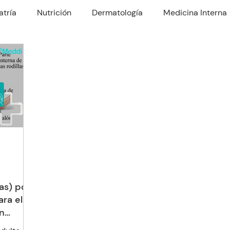
atría
Nutrición
Dermatología
Medicina Interna
rología
Traumatología
Psiquiatría
Odontología
Nefrologo
Fisioterapia
Enfermería y Cuidado
as) por
ra el
n