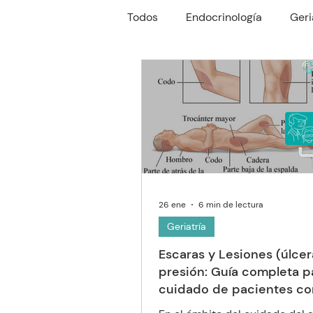
Todos
Endocrinología
Geri
Reumatología
Gastroente
Oftalmología
Neumología
26 ene
6 min de lectura
Geriatría
Escaras y Lesiones (úlcer
presión: Guía completa pa
cuidado de pacientes co
movilidad reducida