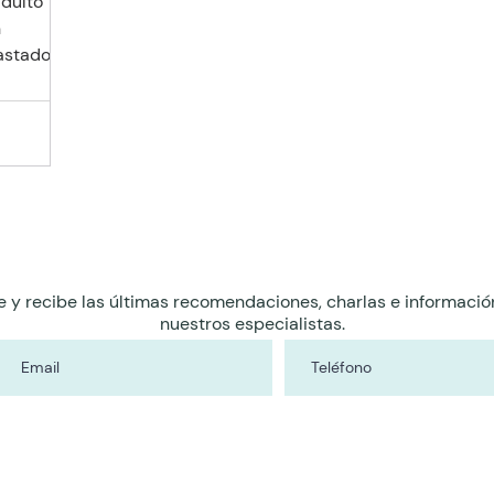
adulto
n
vastadores
 (LPP),
 escaras
 paciente
l deja de
ra para
ta
nza como
de
as, hacia
e y recibe las últimas recomendaciones, charlas e informació
nuestros especialistas.