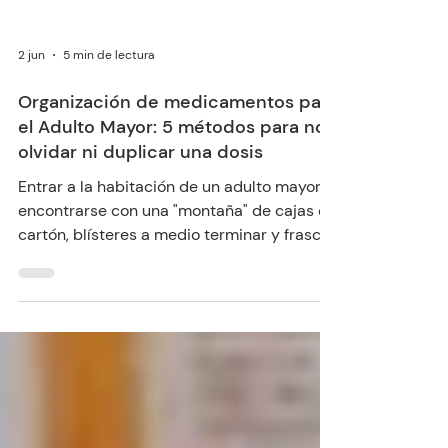
2 jun
5 min de lectura
Organización de medicamentos para
el Adulto Mayor: 5 métodos para no
olvidar ni duplicar una dosis
Entrar a la habitación de un adulto mayor y
encontrarse con una "montaña" de cajas de
cartón, blísteres a medio terminar y frascos
sin etiqueta es una imagen más común de
lo que nos gustaría admitir en los hogares
peruanos. La medicina ha avanzado para
cronificar enfermedades que antes eran
fatales, pero este éxito tiene un precio: la
polifarmacia.