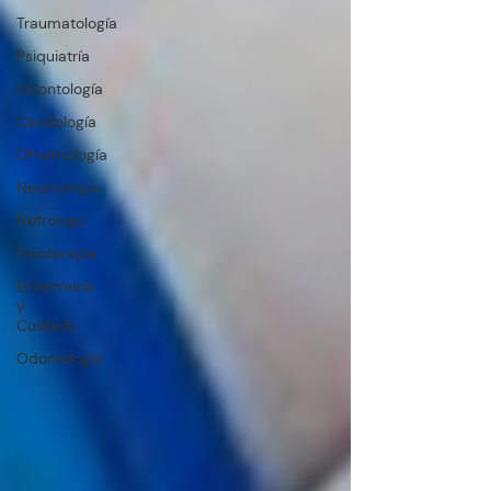
Traumatología
Psiquiatría
Odontología
Cardiología
Oftalmología
Neumología
Nefrologo
Fisioterapia
Enfermería
y
Cuidado
Odontología