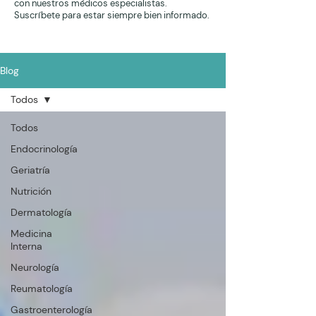
con nuestros médicos especialistas.
Suscríbete para estar siempre bien informado.
Blog
Todos
Todos
Endocrinología
Geriatría
Nutrición
Dermatología
Medicina
Interna
Neurología
Reumatología
Gastroenterología