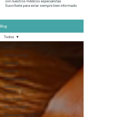
con nuestros médicos especialistas.
Suscríbete para estar siempre bien informado.
Blog
Todos
Todos
Endocrinología
Geriatría
Nutrición
Dermatología
Medicina
Interna
Neurología
Reumatología
Gastroenterología