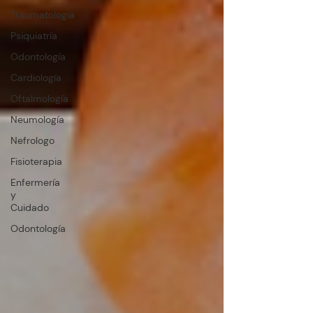
Traumatología
Psiquiatría
Odontología
Cardiología
Oftalmología
Neumología
Nefrologo
Fisioterapia
Enfermería
y
Cuidado
Odontología