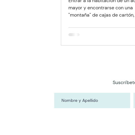
Entrar a la habitación de un a
mayor y encontrarse con una
"montaña" de cajas de cartón, 
a medio terminar y frascos si
es una imagen más común de 
nos gustaría admitir en los ho
peruanos. La medicina ha av
para cronificar enfermedades
antes eran fatales, pero este é
un precio: la polifarmacia.
Suscríbet