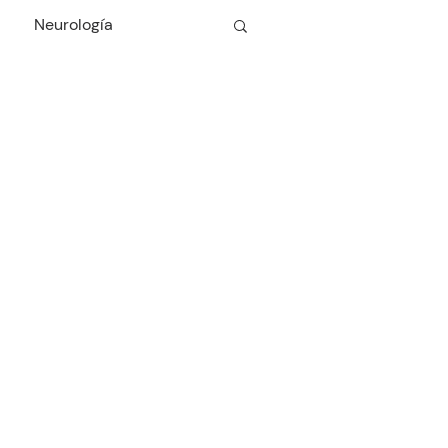
Neurología
Cardiología
Odontología