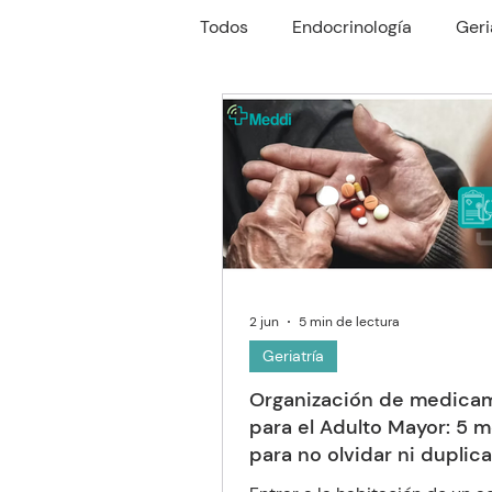
Todos
Endocrinología
Geri
Reumatología
Gastroente
Oftalmología
Neumología
2 jun
5 min de lectura
Geriatría
Organización de medica
para el Adulto Mayor: 5 
para no olvidar ni duplic
dosis