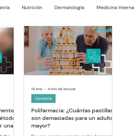
atría
Nutrición
Dermatología
Medicina Interna
rología
Traumatología
Psiquiatría
Odontología
Nefrologo
Fisioterapia
Enfermería y Cuidado
19 ene
4 min de lectura
Geriatría
mentos
Polifarmacia: ¿Cuántas pastillas
métodos
son demasiadas para un adulto
ar una
mayor?