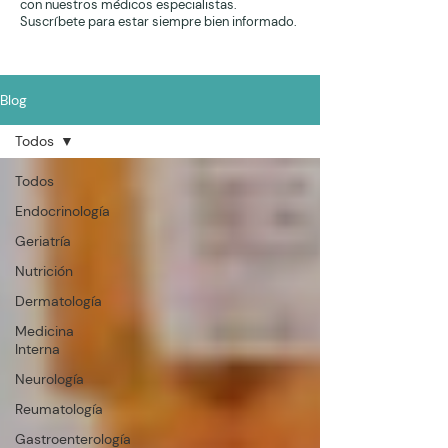
con nuestros médicos especialistas.
Suscríbete para estar siempre bien informado.
Blog
Todos
Todos
Endocrinología
Geriatría
Nutrición
Dermatología
Medicina
Interna
Neurología
Reumatología
Gastroenterología