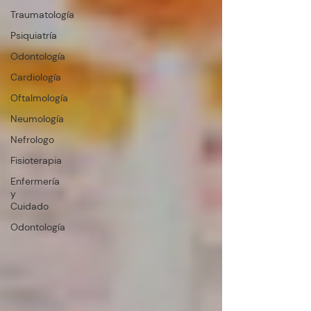
Traumatología
Psiquiatría
Odontología
Cardiología
Oftalmología
Neumología
Nefrologo
Fisioterapia
Enfermería
y
Cuidado
Odontología