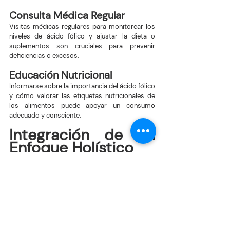
Consulta Médica Regular
Visitas médicas regulares para monitorear los 
niveles de ácido fólico y ajustar la dieta o 
suplementos son cruciales para prevenir 
deficiencias o excesos.
Educación Nutricional
Informarse sobre la importancia del ácido fólico 
y cómo valorar las etiquetas nutricionales de 
los alimentos puede apoyar un consumo 
adecuado y consciente.
Integración de un 
Enfoque Holístico
Considerar la salud como un objetivo integral 
donde la dieta, el ejercicio y el bienestar mental 
trabajan juntos, es clave para maximizar los 
beneficios del ácido fólico y mantener un estilo 
de vida saludable en la tercera edad.
Actividad Física Regular
El ejercicio regular complementa una dieta 