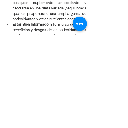
cualquier suplemento antioxidante y 
centrarse en una dieta variada y equilibrada 
que les proporcione una amplia gama de 
antioxidantes y otros nutrientes esenciales.
Estar Bien Informado:
 Informarse sobre los 
beneficios y riesgos de los antioxidantes es 
fundamental. Leer estudios científicos, 
seguir recomendaciones de salud basadas 
en evidencia y mantenerse actualizado con 
la información nutricional puede ayudar a 
tomar decisiones más informadas sobre la 
suplementación y la dieta.