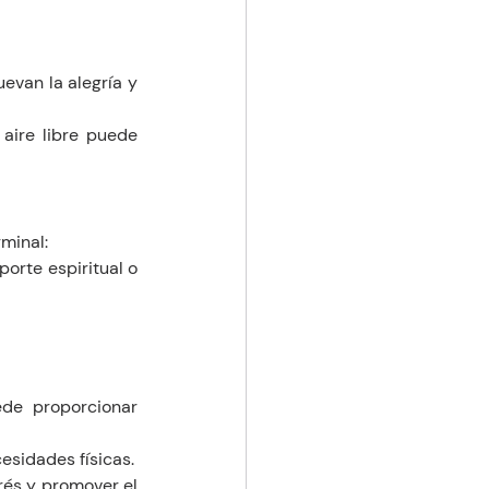
evan la alegría y 
aire libre puede 
minal:
porte espiritual o 
de proporcionar 
esidades físicas.
és y promover el 