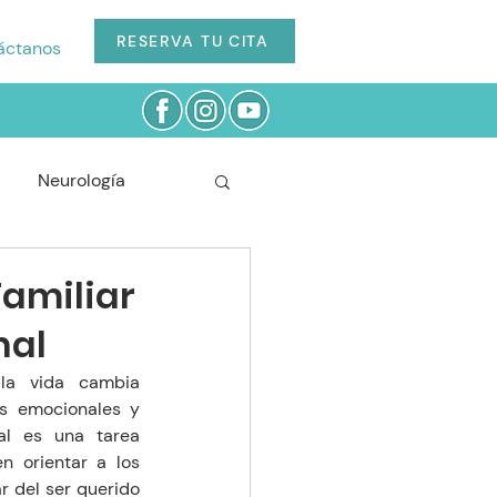
RESERVA TU CITA
áctanos
Neurología
Cardiología
amiliar
nal
Odontología
la vida cambia 
s emocionales y 
l es una tarea 
n orientar a los 
r del ser querido 