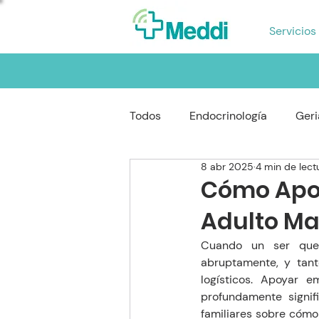
Servicios
Todos
Endocrinología
Geri
8 abr 2025
4 min de lect
Reumatología
Gastroente
Cómo Apoy
Adulto Ma
Oftalmología
Neumología
Cuando un ser quer
abruptamente, y tant
logísticos. Apoyar 
profundamente signifi
familiares sobre cómo 