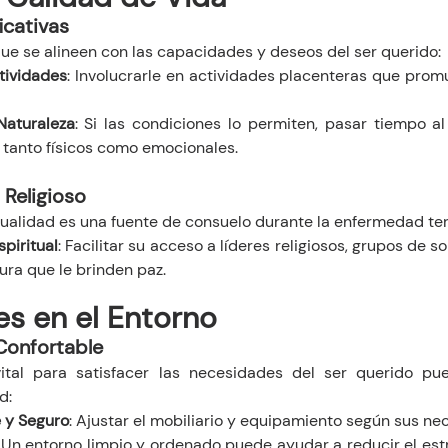
icativas
ue se alineen con las capacidades y deseos del ser querido:
tividades
: Involucrarle en actividades placenteras que promu
Naturaleza
: Si las condiciones lo permiten, pasar tiempo al 
 tanto físicos como emocionales.
 Religioso
tualidad es una fuente de consuelo durante la enfermedad ter
piritual
: Facilitar su acceso a líderes religiosos, grupos de so
ura que le brinden paz.
s en el Entorno
Confortable
ital para satisfacer las necesidades del ser querido pue
d:
 y Seguro
: Ajustar el mobiliario y equipamiento según sus nec
: Un entorno limpio y ordenado puede ayudar a reducir el estr