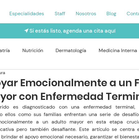
Especialidades
Staff
Nosotros
Blog
Cont
Si estás listo, agenda una cita aquí
atría
Nutrición
Dermatología
Medicina Interna
ura
rología
Traumatología
Psiquiatría
Odontología
ar Emocionalmente a un F
yor con Enfermedad Termi
Nefrologo
Fisioterapia
Enfermería y Cuidado
ido es diagnosticado con una enfermedad terminal, 
o ellos como sus familias enfrentan una serie de desafío
emocionalmente a un adulto mayor en esta etapa crucia
cativa pero también desafiante. Este artículo se centra e
brindar el apoyo emocional necesario, garantizar el bienesta