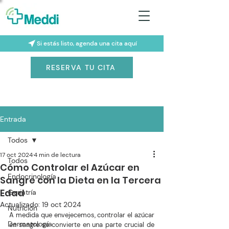
Si estás listo, agenda una cita aquí
RESERVA TU CITA
Entrada
Todos
17 oct 2024
4 min de lectura
Todos
Cómo Controlar el Azúcar en
Endocrinología
Sangre con la Dieta en la Tercera
Edad
Geriatría
Actualizado:
19 oct 2024
Nutrición
A medida que envejecemos, controlar el azúcar 
Dermatología
en sangre se convierte en una parte crucial de 