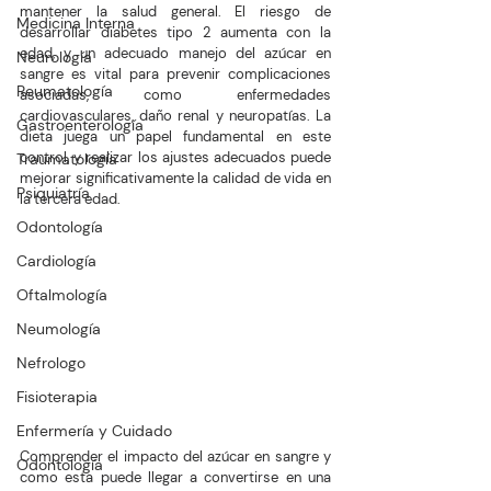
mantener la salud general. El riesgo de 
Medicina Interna
desarrollar diabetes tipo 2 aumenta con la 
edad, y un adecuado manejo del azúcar en 
Neurología
sangre es vital para prevenir complicaciones 
Reumatología
asociadas, como enfermedades 
cardiovasculares, daño renal y neuropatías. La 
Gastroenterología
dieta juega un papel fundamental en este 
control, y realizar los ajustes adecuados puede 
Traumatología
mejorar significativamente la calidad de vida en 
Psiquiatría
la tercera edad. 
Odontología
Cardiología
Oftalmología
Neumología
Nefrologo
Fisioterapia
Enfermería y Cuidado
Comprender el impacto del azúcar en sangre y  
Odontología
como esta puede llegar a convertirse en una 