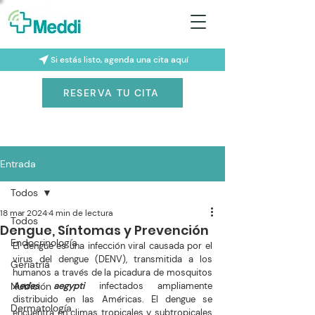
Si estás listo, agenda una cita aquí
RESERVA TU CITA
Entrada
Todos
18 mar 2024
4 min de lectura
Todos
Dengue, Síntomas y Prevención
Endocrinología
El dengue es una infección viral causada por el 
virus del dengue (DENV), transmitida a los 
Geriatría
humanos a través de la picadura de mosquitos 
Nutrición
Aedes aegypti
 infectados ampliamente 
distribuido en las Américas. El dengue se 
Dermatología
encuentra en climas tropicales y subtropicales 