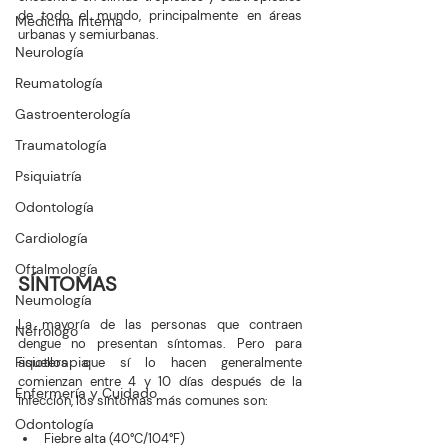
de todo el mundo, principalmente en áreas 
Medicina Interna
urbanas y semiurbanas.
Neurología
Reumatología
Gastroenterología
Traumatología
Psiquiatría
Odontología
Cardiología
Oftalmología
SÍNTOMAS 
Neumología
La mayoría de las personas que contraen 
Nefrologo
dengue no presentan síntomas. Pero para 
Fisioterapia
aquellos que sí lo hacen generalmente 
comienzan entre 4 y 10 días después de la 
Enfermería y Cuidado
infección, los síntomas más comunes son:
Odontología
Fiebre alta (40°C/104°F)