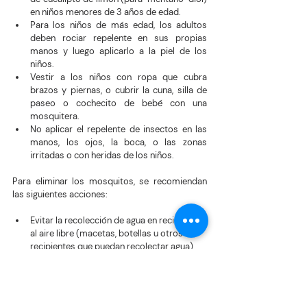
en niños menores de 3 años de edad.
Para los niños de más edad, los adultos 
deben rociar repelente en sus propias 
manos y luego aplicarlo a la piel de los 
niños.
Vestir a los niños con ropa que cubra 
brazos y piernas, o cubrir la cuna, silla de 
paseo o cochecito de bebé con una 
mosquitera.
No aplicar el repelente de insectos en las 
manos, los ojos, la boca, o las zonas 
irritadas o con heridas de los niños.
Para eliminar los mosquitos, se recomiendan 
las siguientes acciones: 
Evitar la recolección de agua en recipientes 
al aire libre (macetas, botellas u otros 
recipientes que puedan recolectar agua) 
para que no se conviertan en lugares de 
reproducción de mosquitos.
Cubrir adecuadamente los tanques y 
depósitos de agua para mantener alejados 