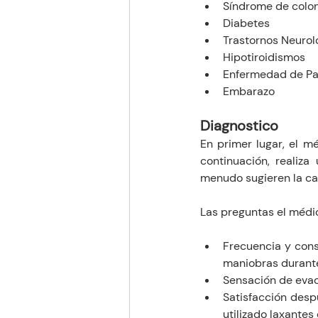
Síndrome de colon 
Diabetes 
Trastornos Neurol
Hipotiroidismos 
Enfermedad de Pa
Embarazo 
Diagnostico 
En primer lugar, el m
continuación, realiza
menudo sugieren la cau
Las preguntas el médi
Frecuencia y consi
maniobras durante 
Sensación de eva
Satisfacción desp
utilizado laxante