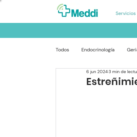
Servicios
Todos
Endocrinología
Geri
6 jun 2024
3 min de lectu
Reumatología
Gastroente
Estreñimi
Oftalmología
Neumología