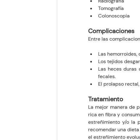
Radiografía 
Tomografía 
Colonoscopia 
Complicaciones
Entre las complicacion
Las hemorroides, q
Los tejidos desgar
Las heces duras 
fecales.
El prolapso rectal
Tratamiento 
La mejor manera de pre
rica en fibra y consu
estreñimiento y/o la 
recomendar una dieta r
el estreñimiento evolu