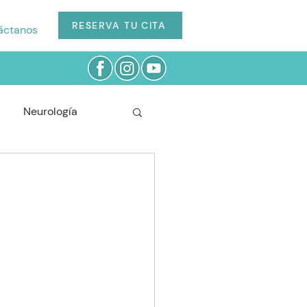
RESERVA TU CITA
áctanos
Neurología
Cardiología
Odontología