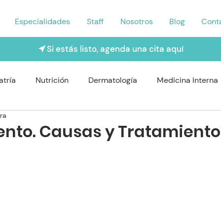
Especialidades
Staff
Nosotros
Blog
Cont
Si estás listo, agenda una cita aquí
atría
Nutrición
Dermatología
Medicina Interna
ra
rología
Traumatología
Psiquiatría
Odontología
ento. Causas y Tratamiento
Nefrologo
Fisioterapia
Enfermería y Cuidado