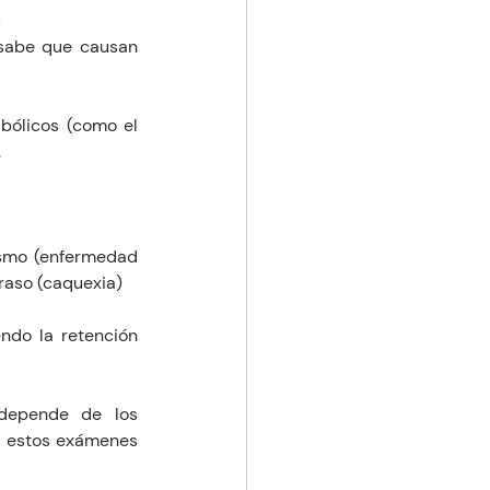
s
sabe que causan 
bólicos (como el 
.
ismo (enfermedad 
graso (caquexia)
ndo la retención 
 depende de los 
a, estos exámenes 