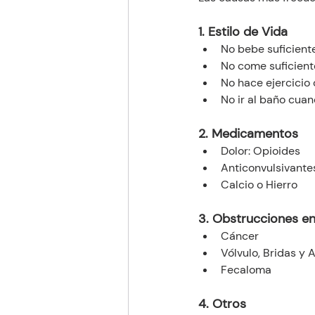
1. Estilo de Vida 
No bebe suficiente
No come suficiente
No hace ejercicio
No ir al baño cua
2. Medicamentos 
Dolor: Opioides
Anticonvulsivante
Calcio o Hierro
3. Obstrucciones en 
Cáncer 
Vólvulo, Bridas y 
Fecaloma 
4. Otros 