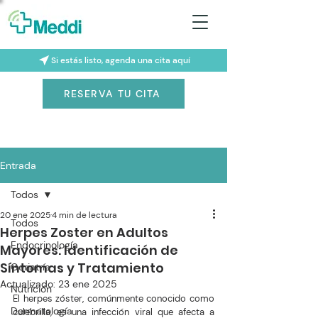
Si estás listo, agenda una cita aquí
RESERVA TU CITA
Entrada
Todos
20 ene 2025
4 min de lectura
Todos
Herpes Zoster en Adultos
Endocrinología
Mayores: Identificación de
Síntomas y Tratamiento
Geriatría
Actualizado:
23 ene 2025
Nutrición
El herpes zóster, comúnmente conocido como 
Dermatología
culebrilla, es una infección viral que afecta a 