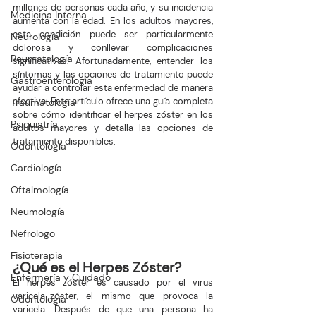
millones de personas cada año, y su incidencia 
Medicina Interna
aumenta con la edad. En los adultos mayores, 
esta condición puede ser particularmente 
Neurología
dolorosa y conllevar complicaciones 
Reumatología
significativas. Afortunadamente, entender los 
síntomas y las opciones de tratamiento puede 
Gastroenterología
ayudar a controlar esta enfermedad de manera 
efectiva. Este artículo ofrece una guía completa 
Traumatología
sobre cómo identificar el herpes zóster en los 
Psiquiatría
adultos mayores y detalla las opciones de 
tratamiento disponibles.
Odontología
Cardiología
Oftalmología
Neumología
Nefrologo
Fisioterapia
¿Qué es el Herpes Zóster?
Enfermería y Cuidado
El herpes zóster es causado por el virus 
varicela-zóster, el mismo que provoca la 
Odontología
varicela. Después de que una persona ha 