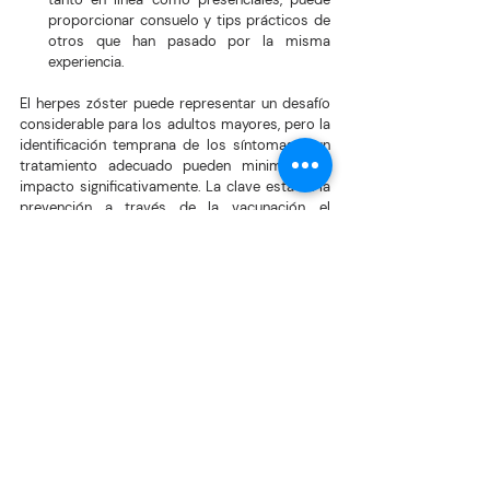
proporcionar consuelo y tips prácticos de 
otros que han pasado por la misma 
experiencia.
El herpes zóster puede representar un desafío 
considerable para los adultos mayores, pero la 
identificación temprana de los síntomas y un 
tratamiento adecuado pueden minimizar su 
impacto significativamente. La clave está en la 
prevención a través de la vacunación, el 
tratamiento rápido con medicamentos 
antivirales y el manejo cuidadoso del dolor y las 
complicaciones. Al estar informados, los 
adultos mayores y sus familias pueden tomar 
medidas proactivas para gestionar esta 
enfermedad eficazmente, mejorando así la 
calidad de vida y reduciendo el riesgo de 
complicaciones a largo plazo. Con un enfoque 
proactivo y atención adecuada, el herpes zóster 
puede ser controlado y prevenido, permitiendo 
a nuestros mayores vivir con mayor comodidad 
y menos preocupaciones.