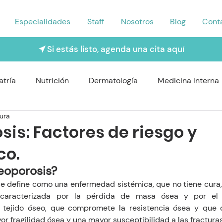
Especialidades
Staff
Nosotros
Blog
Cont
Si estás listo, agenda una cita aquí
atría
Nutrición
Dermatología
Medicina Interna
tura
rología
Traumatología
Psiquiatría
Odontología
is: Factores de riesgo y
co.
Nefrologo
Fisioterapia
Enfermería y Cuidado
eoporosis? 
se define como una enfermedad sistémica, que no tiene cura, 
 caracterizada por la pérdida de masa ósea y por el d
l tejido óseo, que compromete la resistencia ósea y que 
 fragilidad ósea y una mayor susceptibilidad a las fracturas