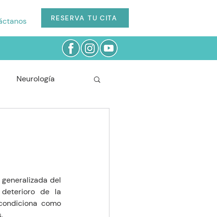
RESERVA TU CITA
áctanos
Neurología
Cardiología
Odontología
generalizada del 
eterioro de la 
condiciona como 
.