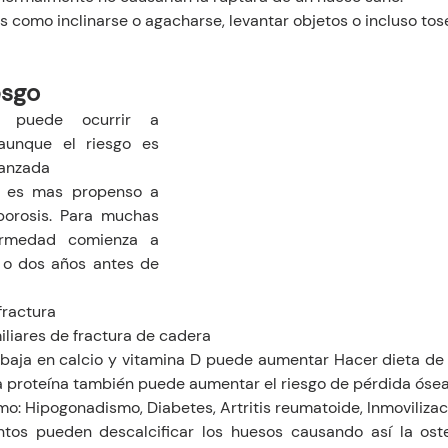
 como inclinarse o agacharse, levantar objetos o incluso tose
esgo 
s puede ocurrir a 
aunque el riesgo es 
anzada  
 es mas propenso a 
porosis. Para muchas 
ermedad comienza a 
 o dos años antes de 
fractura
liares de fractura de cadera 
baja en calcio y vitamina D puede aumentar Hacer dieta de
a proteína también puede aumentar el riesgo de pérdida ósea 
: Hipogonadismo, Diabetes, Artritis reumatoide, Inmovilizac
tos pueden descalcificar los huesos causando así la oste