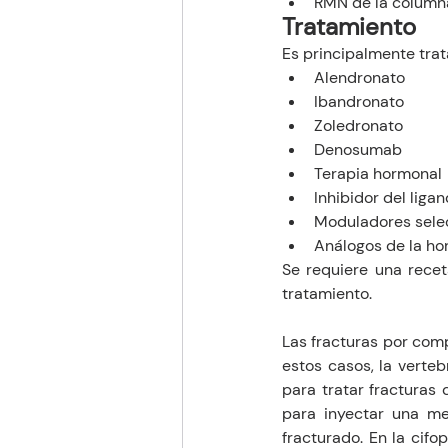
RMN de la column
Tratamiento 
Es principalmente tra
Alendronato
Ibandronato
Zoledronato
Denosumab 
Terapia hormonal
Inhibidor del lig
Moduladores selec
Análogos de la ho
Se requiere una rece
tratamiento.
Las fracturas por comp
estos casos, la verteb
para tratar fracturas 
para inyectar una me
fracturado. En la cifo