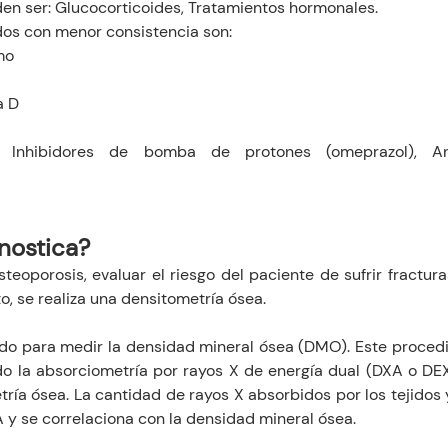
en ser: Glucocorticoides, Tratamientos hormonales.
dos con menor consistencia son: 
mo 
a D
Inhibidores de bomba de protones (omeprazol), Antic
nostica?
steoporosis, evaluar el riesgo del paciente de sufrir fractura
o, se realiza una densitometría ósea.
ado para medir la densidad mineral ósea (DMO). Este procedim
do la absorciometría por rayos X de energía dual (DXA o DEXA
tría ósea. La cantidad de rayos X absorbidos por los tejidos
 y se correlaciona con la densidad mineral ósea.