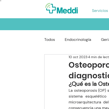
Servicios
Todos
Endocrinología
Geri
10 oct 2023
4 min de lec
Reumatología
Gastroente
Osteoporos
diagnosti
Oftalmología
Neumología
¿Qué es la Ost
La osteoporosis (OP) 
sistema esquelético
microarquitectura de
consecuencia una mayor