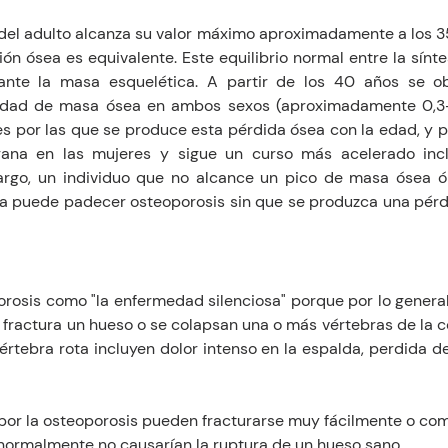
el adulto alcanza su valor máximo aproximadamente a los 35 
ión ósea es equivalente. Este equilibrio normal entre la sínte
nte la masa esquelética. A partir de los 40 años se ob
idad de masa ósea en ambos sexos (aproximadamente 0,3-0
 por las que se produce esta pérdida ósea con la edad, y por
na en las mujeres y sigue un curso más acelerado inclu
rgo, un individuo que no alcance un pico de masa ósea óp
ia puede padecer osteoporosis sin que se produzca una pérd
orosis como "la enfermedad silenciosa" porque por lo general
fractura un hueso o se colapsan una o más vértebras de la co
rtebra rota incluyen dolor intenso en la espalda, perdida de
por la osteoporosis pueden fracturarse muy fácilmente o com
normalmente no causarían la ruptura de un hueso sano.