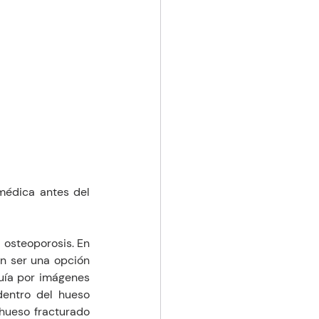
édica antes del 
osteoporosis. En 
an ser una opción 
guía por imágenes 
entro del hueso 
 hueso fracturado 