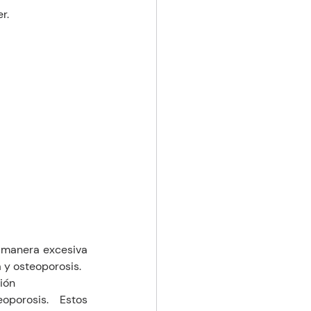
r.
 manera excesiva 
y osteoporosis.  
ión
oporosis.  Estos 