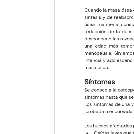
Cuando la masa ósea d
síntesis y de reabsorc
ósea mantiene consta
reducción de la dens
desconocen las razones
una edad más tempra
menopausia. Sin emba
infancia y adolescenc
masa ósea.
Síntomas 
Se conoce a la osteop
síntomas hasta que se 
Los síntomas de una vé
jorobada o encorvada.
Los huesos afectados 
Caídas leves que 