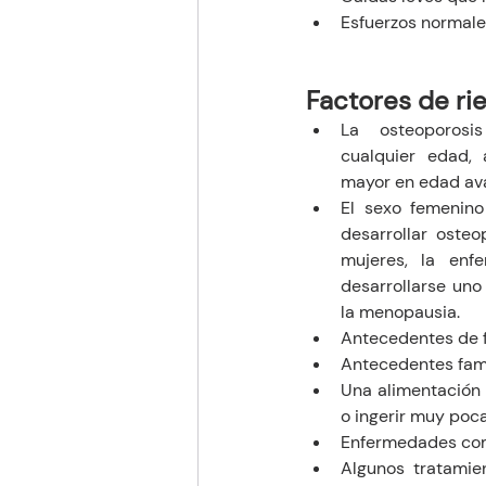
Esfuerzos normales
Factores de ri
La osteoporosi
cualquier edad, 
mayor en edad av
El sexo femenino
desarrollar osteo
mujeres, la enf
desarrollarse uno
la menopausia.
Antecedentes de 
Antecedentes fami
Una alimentación 
o ingerir muy poc
Enfermedades como
Algunos tratamien