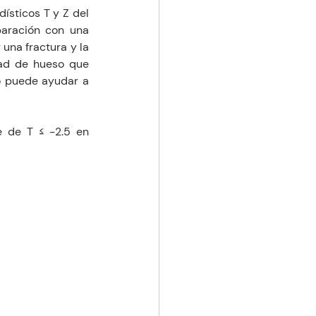
sticos T y Z del 
aración con una 
una fractura y la 
ad de hueso que 
 puede ayudar a 
 de T ≤ -2.5 en 