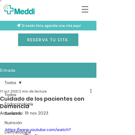
Si estás listo, agenda una cita aquí
RESERVA TU CITA
Entrada
Todos
17 oct 2021
2 min de lectura
Todos
Cuidado de los pacientes con
Endocrinología
Demencia
Actualizado:
19 nov 2023
Geriatría
Nutrición
https://www.youtube.com/watch?
Dermatología