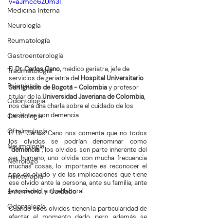
v=aJmcc6ZUm3I
Medicina Interna
Neurología
Reumatología
Gastroenterología
El 
Dr. Carlos Cano, 
médico geriatra, jefe de 
Traumatología
servicios de geriatría del 
Hospital Universitario 
Psiquiatría
San Ignacio de Bogotá - Colombia
 y profesor 
titular de la 
Universidad Javeriana de Colombia
, 
Odontología
nos dará una charla sobre el cuidado de los 
pacientes con demencia.
Cardiología
Oftalmología
El Dr. Carlos Cano nos comenta que no todos 
los olvidos se podrían denominar como 
Neumología
“demencia”
, los olvidos son parte inherente del 
ser humano, uno olvida con mucha frecuencia 
Nefrologo
muchas cosas, lo importante es reconocer el 
tipo de olvido y de las implicaciones que tiene 
Fisioterapia
ese olvido ante la persona, ante su familia, ante 
la sociedad, a nivel laboral.
Enfermería y Cuidado
Odontología
Cuando esos olvidos tienen la particularidad de 
afectar el momento dado, pero además se 