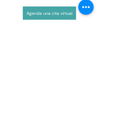
Agenda una cita virtual
Geriatría
Comentarios
Escribir un comentario...