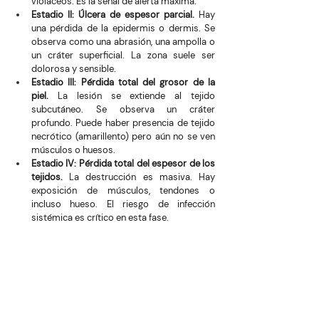
violáceos. Es la señal de alerta máxima.
Estadio II: Úlcera de espesor parcial.
 Hay 
una pérdida de la epidermis o dermis. Se 
observa como una abrasión, una ampolla o 
un cráter superficial. La zona suele ser 
dolorosa y sensible.
Estadio III: Pérdida total del grosor de la 
piel.
 La lesión se extiende al tejido 
subcutáneo. Se observa un cráter 
profundo. Puede haber presencia de tejido 
necrótico (amarillento) pero aún no se ven 
músculos o huesos.
Estadio IV: Pérdida total del espesor de los 
tejidos.
 La destrucción es masiva. Hay 
exposición de músculos, tendones o 
incluso hueso. El riesgo de infección 
sistémica es crítico en esta fase.