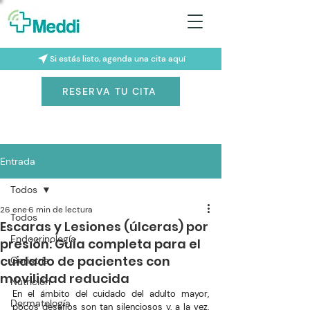
Si estás listo, agenda una cita aquí
RESERVA TU CITA
Entrada
Todos
26 ene
6 min de lectura
Todos
Escaras y Lesiones (úlceras) por
Endocrinología
presión: Guía completa para el
cuidado de pacientes con
Geriatría
movilidad reducida
Nutrición
En el ámbito del cuidado del adulto mayor, 
Dermatología
pocos desafíos son tan silenciosos y, a la vez, 