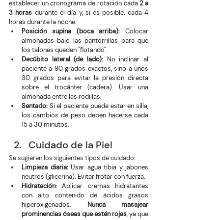
establecer un cronograma de rotación cada 
2 a 
3 horas
 durante el día y, si es posible, cada 4 
horas durante la noche.
Posición supina (boca arriba):
 Colocar 
almohadas bajo las pantorrillas para que 
los talones queden "flotando".
Decúbito lateral (de lado):
 No inclinar al 
paciente a 90 grados exactos, sino a unos 
30 grados para evitar la presión directa 
sobre el trocánter (cadera). Usar una 
almohada entre las rodillas.
Sentado:
 Si el paciente puede estar en silla, 
los cambios de peso deben hacerse cada 
15 a 30 minutos.
Cuidado de la Piel 
Se sugieren los siguientes tipos de cuidado:
Limpieza diaria:
 Usar agua tibia y jabones 
neutros (glicerina). Evitar frotar con fuerza.
Hidratación:
 Aplicar cremas hidratantes 
con alto contenido de ácidos grasos 
hiperoxigenados. 
Nunca masajear 
prominencias óseas que estén rojas
, ya que 