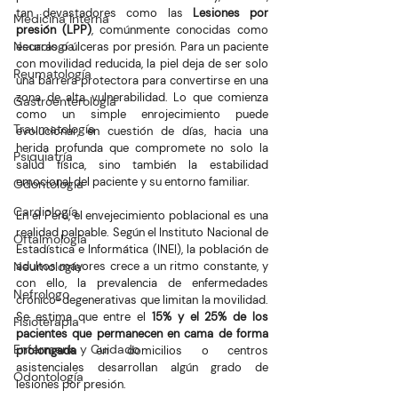
tan devastadores como las 
Lesiones por 
Medicina Interna
presión (LPP)
, comúnmente conocidas como 
Neurología
escaras o úlceras por presión. Para un paciente 
con movilidad reducida, la piel deja de ser solo 
Reumatología
una barrera protectora para convertirse en una 
zona de alta vulnerabilidad. Lo que comienza 
Gastroenterología
como un simple enrojecimiento puede 
Traumatología
evolucionar, en cuestión de días, hacia una 
herida profunda que compromete no solo la 
Psiquiatría
salud física, sino también la estabilidad 
emocional del paciente y su entorno familiar.
Odontología
Cardiología
En el Perú, el envejecimiento poblacional es una 
realidad palpable. Según el Instituto Nacional de 
Oftalmología
Estadística e Informática (INEI), la población de 
Neumología
adultos mayores crece a un ritmo constante, y 
con ello, la prevalencia de enfermedades 
Nefrologo
crónico-degenerativas que limitan la movilidad. 
Se estima que entre el 
15% y el 25% de los 
Fisioterapia
pacientes que permanecen en cama de forma 
Enfermería y Cuidado
prolongada
 en domicilios o centros 
asistenciales desarrollan algún grado de 
Odontología
lesiones por presión.