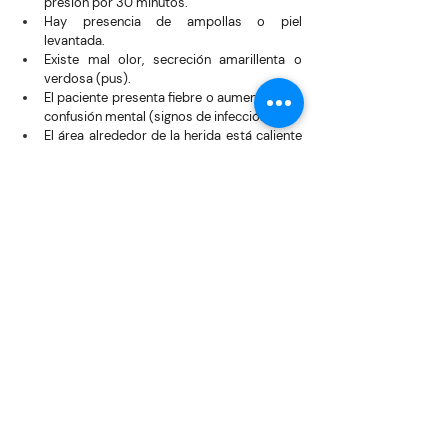
presión por 30 minutos.
Hay presencia de ampollas o piel 
levantada.
Existe mal olor, secreción amarillenta o 
verdosa (pus).
El paciente presenta fiebre o aumento de la 
confusión mental (signos de infección).
El área alrededor de la herida está caliente 
y muy inflamada.
El tratamiento de una úlcera estadio III o IV 
requiere desbridamiento (retiro de tejido 
muerto) y apósitos especializados 
(hidrocoloides, alginatos o espumas) que solo 
un personal de enfermería capacitado debe 
manejar para evitar la contaminación.
El impacto psicológico 
en el cuidador
Cuidar a un paciente con movilidad reducida es 
una labor física y emocionalmente agotadora. El 
miedo a que el ser querido "se llague" genera 