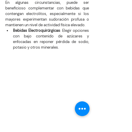
En algunas circunstancias, puede ser 
beneficioso complementar con bebidas que 
contengan electrolitos, especialmente si los 
mayores experimentan sudoración profusa o 
mantienen un nivel de actividad física elevado.
Bebidas Electroquirúrgicas
: Elegir opciones 
con bajo contenido de azúcares y 
enfocadas en reponer pérdida de sodio, 
potasio y otros minerales.
Mantenerse adecuadamente hidratado durante 
el verano no solo es esencial para prevenir la 