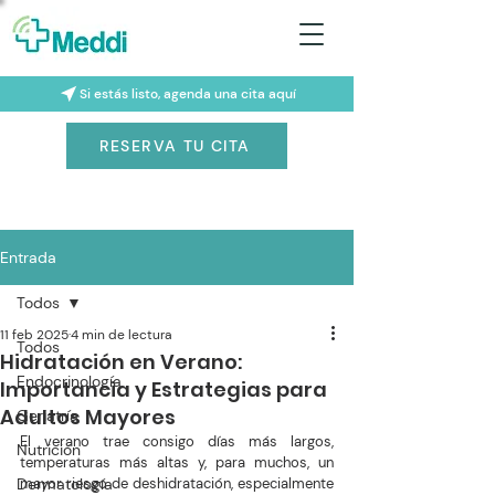
Si estás listo, agenda una cita aquí
RESERVA TU CITA
Entrada
Todos
11 feb 2025
4 min de lectura
Todos
Hidratación en Verano:
Endocrinología
Importancia y Estrategias para
Adultos Mayores
Geriatría
El verano trae consigo días más largos, 
Nutrición
temperaturas más altas y, para muchos, un 
Dermatología
mayor riesgo de deshidratación, especialmente 