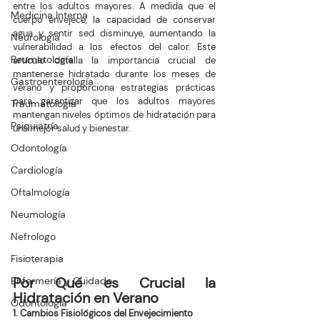
entre los adultos mayores. A medida que el 
Medicina Interna
cuerpo envejece, la capacidad de conservar 
agua y sentir sed disminuye, aumentando la 
Neurología
vulnerabilidad a los efectos del calor. Este 
Reumatología
artículo detalla la importancia crucial de 
mantenerse hidratado durante los meses de 
Gastroenterología
verano y proporciona estrategias prácticas 
para garantizar que los adultos mayores 
Traumatología
mantengan niveles óptimos de hidratación para 
Psiquiatría
una mejor salud y bienestar.
Odontología
Cardiología
Oftalmología
Neumología
Nefrologo
Fisioterapia
Por Qué es Crucial la 
Enfermería y Cuidado
Hidratación en Verano
Odontología
1. Cambios Fisiológicos del Envejecimiento