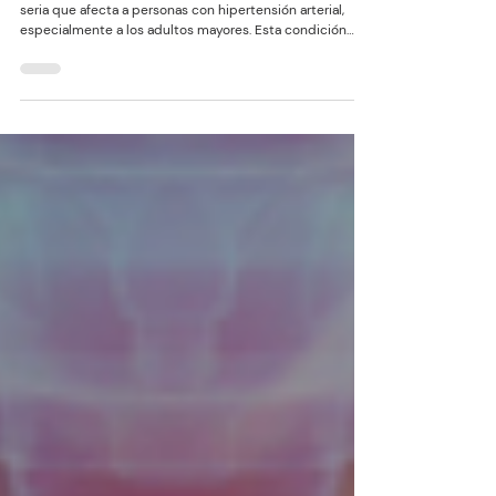
Retinopatía por Hipertensión en Adultos
Mayores: Claves para Prevenir y Cuidar la
Salud Visual
La retinopatía hipertensiva es una complicación ocular
seria que afecta a personas con hipertensión arterial,
especialmente a los adultos mayores. Esta condición
ocurre cuando la presión arterial elevada daña los vasos
sanguíneos en la retina, la capa sensible a la luz en la
parte posterior del ojo. La retinopatía por hipertensión es
una de las principales causas de pérdida visual
prevenible y destaca la importancia de monitorear y
manejar adecuadamente la presión arterial.