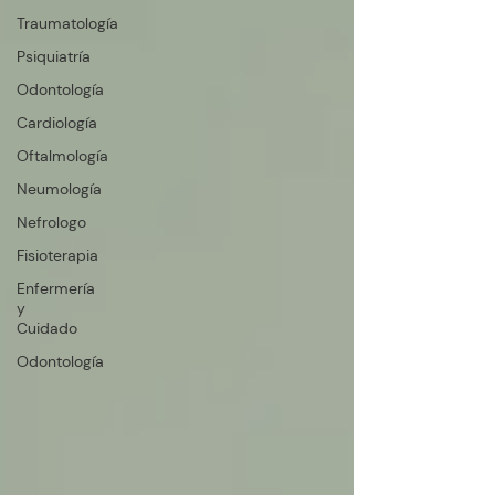
Traumatología
Psiquiatría
Odontología
Cardiología
Oftalmología
Neumología
Nefrologo
Fisioterapia
Enfermería
y
Cuidado
Odontología